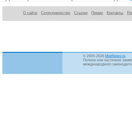
О сайте
Сотрудничество
Ссылки
Промо
Контакты
Ре
© 2005-2026
ModNews.ru
.
Полное или частичное заимс
международного законодател