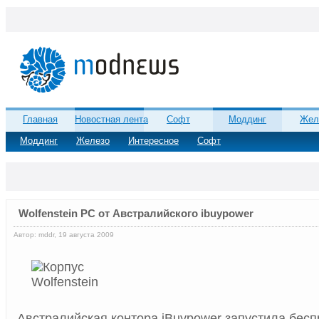
Главная
Новостная лента
Софт
Моддинг
Жел
Моддинг
Железо
Интересное
Софт
Wolfenstein PC от Австралийского ibuypower
Автор: mddr, 19 августа 2009
Австралийская контора iBuypower запустила бес