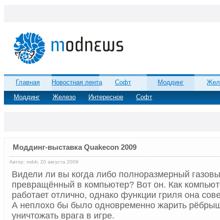
Главная
Новостная лента
Софт
Моддинг
Жел
Моддинг
Железо
Интересное
Софт
Моддинг-выставка Quakecon 2009
Автор: mddr, 20 августа 2009
Видели ли вы когда либо полноразмерный газовы
превращённый в компьютер? Вот он. Как компьют
работает отлично, однако функции гриля она сов
А неплохо бы было одновременно жарить рёбрыш
уничтожать врага в игре.