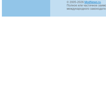
© 2005-2026
ModNews.ru
.
Полное или частичное заимс
международного законодател