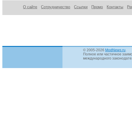
О сайте
Сотрудничество
Ссылки
Промо
Контакты
Ре
© 2005-2026
ModNews.ru
.
Полное или частичное заимс
международного законодател