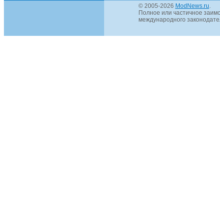
© 2005-2026
ModNews.ru
.
Полное или частичное заимс
международного законодател