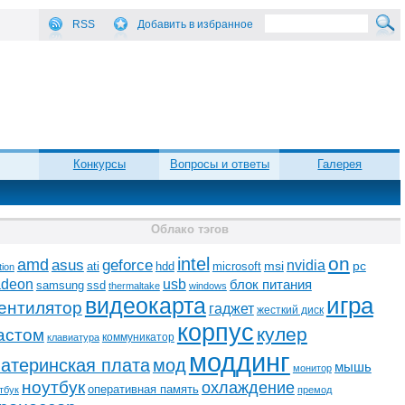
RSS
Добавить в избранное
Конкурсы
Вопросы и ответы
Галерея
Облако тэгов
on
intel
amd
asus
geforce
nvidia
ati
microsoft
msi
pc
hdd
tion
adeon
usb
блок питания
ssd
samsung
thermaltake
windows
видеокарта
игра
ентилятор
гаджет
жесткий диск
корпус
кулер
астом
коммуникатор
клавиатура
моддинг
атеринская плата
мод
мышь
монитор
ноутбук
охлаждение
оперативная память
тбук
премод