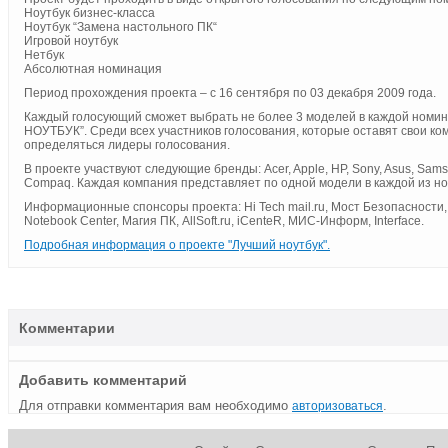
Ноутбук бизнес-класса
Ноутбук “Замена настольного ПК“
Игровой ноутбук
Нетбук
Абсолютная номинация
Период прохождения проекта – с 16 сентября по 03 декабря 2009 года.
Каждый голосующий сможет выбрать не более 3 моделей в каждой номина
НОУТБУК”. Среди всех участников голосования, которые оставят свои к
определяться лидеры голосования.
В проекте участвуют следующие бренды: Acer, Apple, HP, Sony, Asus, Samsun
Compaq. Каждая компания представляет по одной модели в каждой из н
Информационные спонсоры проекта: Hi Tech mail.ru, Мост Безопасности, 
Notebook Center, Магия ПК, AllSoft.ru, iCenteR, МИС-Информ, Interface.
Подробная информация о проекте "Лучший ноутбук".
Комментарии
Добавить комментарий
Для отправки комментария вам необходимо
.
авторизоваться