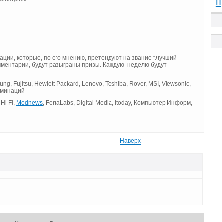
п
ции, которые, по его мнению, претендуют на звание “Лучший
омментарии, будут разыграны призы. Каждую неделю будут
g, Fujitsu, Hewlett-Packard, Lenovo, Toshiba, Rover, MSI, Viewsonic,
оминаций
Hi Fi,
Modnews
, FerraLabs, Digital Media, Itoday, Компьютер Информ,
Наверх