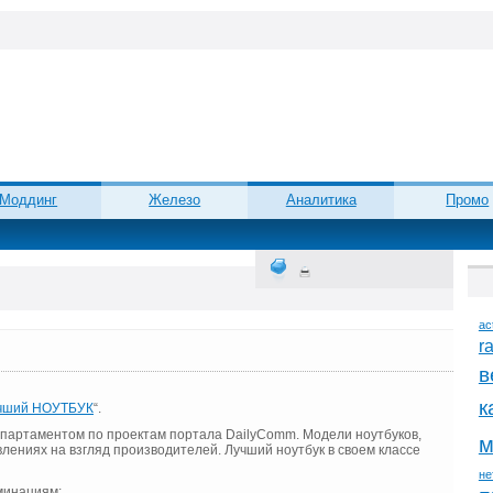
Моддинг
Железо
Аналитика
Промо
ac
r
в
к
чший НОУТБУК
“.
епартаментом по проектам портала DailyComm. Модели ноутбуков,
м
лениях на взгляд производителей. Лучший ноутбук в своем классе
не
минациям: