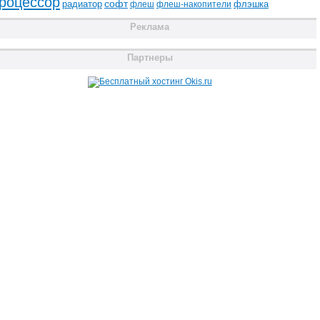
роцессор
радиатор
софт
флэшка
флеш
флеш-накопители
Реклама
Партнеры