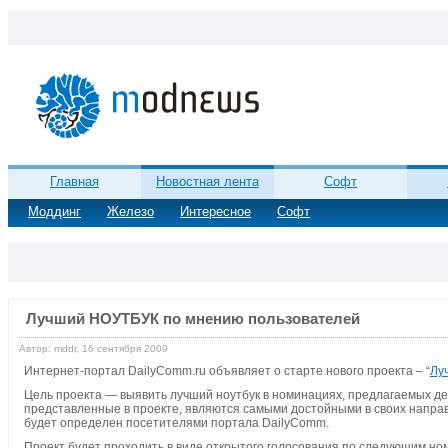
Главная
Новостная лента
Софт
Моддинг
Железо
Интересное
Софт
Лучший НОУТБУК по мнению пользователей
Автор: mddr, 16 сентября 2009
Интернет-портал DailyComm.ru объявляет о старте нового проекта – “
Лу
Цель проекта — выявить лучший ноутбук в номинациях, предлагаемых д
представленные в проекте, являются самыми достойными в своих направ
будет определен посетителями портала DailyComm.
Проект будет проходить в виде открытого голосования по следующим но