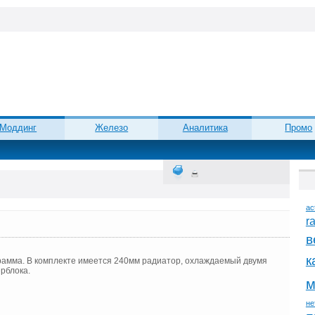
Моддинг
Железо
Аналитика
Промо
ac
r
в
к
рамма. В комплекте имеется 240мм радиатор, охлаждаемый двумя
рблока.
м
не