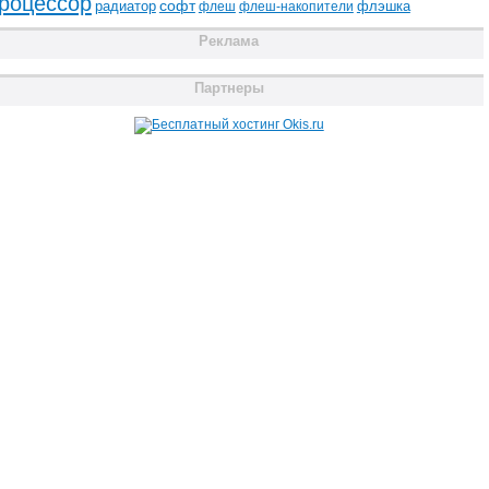
роцессор
радиатор
софт
флэшка
флеш
флеш-накопители
Реклама
Партнеры