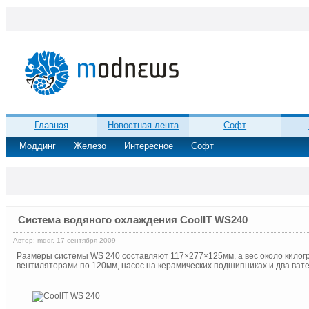
Главная
Новостная лента
Софт
Моддинг
Железо
Интересное
Софт
Cистема водяного охлаждения CoolIT WS240
Автор: mddr, 17 сентября 2009
Размеры системы WS 240 составляют 117×277×125мм, а вес около килог
вентиляторами по 120мм, насос на керамических подшипниках и два вате