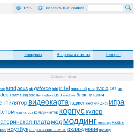
RSS
Добавить в избранное
Конкурсы
Вопросы и ответы
Галерея
Облако тэгов
on
intel
amd
asus
geforce
nvidia
ati
microsoft
msi
pc
hdd
tion
adeon
usb
блок питания
ssd
samsung
thermaltake
windows
видеокарта
игра
ентилятор
гаджет
жесткий диск
корпус
кулер
астом
коммуникатор
клавиатура
моддинг
атеринская плата
мод
мышь
монитор
ноутбук
охлаждение
оперативная память
тбук
премод