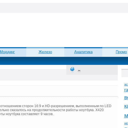
Моддинг
Железо
Аналитика
Промо
ac
r
в
к
оотношением сторон 16:9 и HD-разрешением, выполненным по LED
тельно сказалось на продолжительности работы ноутбука. Х420
ты ноутбука составляет 9 часов.
м
не