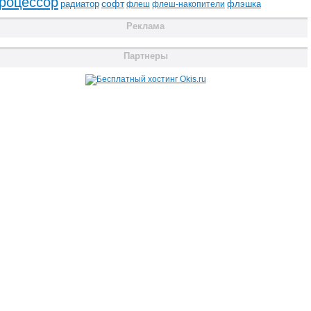
роцессор
радиатор
софт
флэшка
флеш
флеш-накопители
Реклама
Партнеры