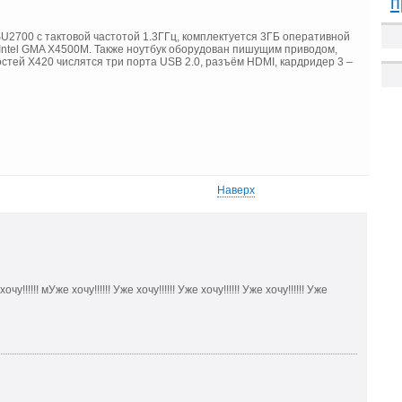
п
SU2700 с тактовой частотой 1.3ГГц, комплектуется 3ГБ оперативной
 Intel GMA X4500M. Также ноутбук оборудован пишущим приводом,
тей Х420 числятся три порта USB 2.0, разъём HDMI, кардридер 3 –
Наверх
хочу!!!!!! мУже хочу!!!!!! Уже хочу!!!!!! Уже хочу!!!!!! Уже хочу!!!!!! Уже