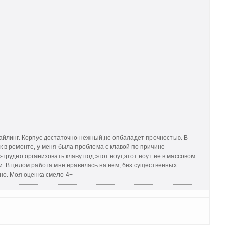
йлинг. Корпус достаточно нежный,не опбаладет прочностью. В
 в ремонте, у меня была проблема с клавой по причине
трудно организовать клаву под этот ноут,этот ноут не в массовом
и. В целом работа мне нравилась на нем, без существенных
но. Моя оценка смело-4+