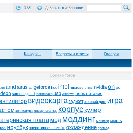
RSS
Добавить в избранное
Конкурсы
Вопросы и ответы
Галерея
Облако тэгов
on
intel
amd
asus
geforce
nvidia
ati
microsoft
msi
pc
hdd
tion
adeon
usb
блок питания
ssd
samsung
thermaltake
windows
видеокарта
игра
ентилятор
гаджет
жесткий диск
корпус
кулер
астом
коммуникатор
клавиатура
моддинг
атеринская плата
мод
мышь
монитор
ноутбук
охлаждение
оперативная память
тбук
премод