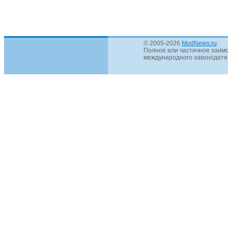
© 2005-2026
ModNews.ru
.
Полное или частичное заимс
международного законодател