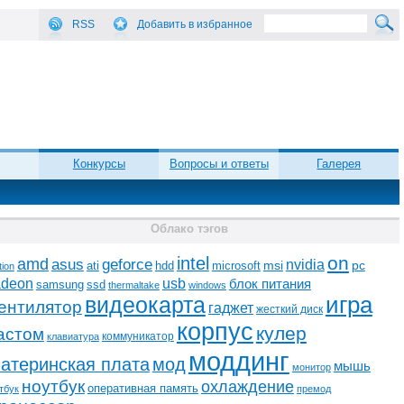
RSS
Добавить в избранное
Конкурсы
Вопросы и ответы
Галерея
Облако тэгов
on
intel
amd
asus
geforce
nvidia
ati
microsoft
msi
pc
hdd
tion
adeon
usb
блок питания
ssd
samsung
thermaltake
windows
видеокарта
игра
ентилятор
гаджет
жесткий диск
корпус
кулер
астом
коммуникатор
клавиатура
моддинг
атеринская плата
мод
мышь
монитор
ноутбук
охлаждение
оперативная память
тбук
премод