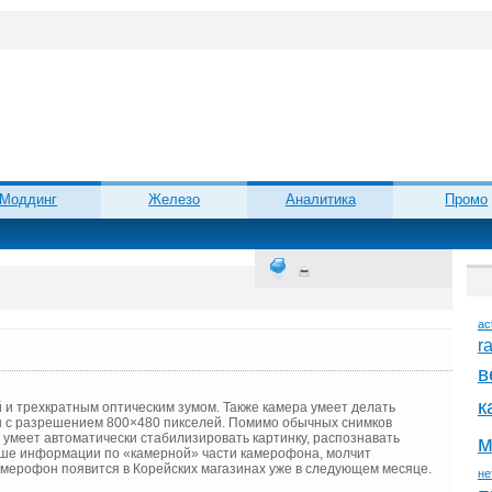
Моддинг
Железо
Аналитика
Промо
ac
r
в
к
и трехкратным оптическим зумом. Также камера умеет делать
ан с разрешением 800×480 пикселей. Помимо обычных снимков
 умеет автоматически стабилизировать картинку, распознавать
м
льше информации по «камерной» части камерофона, молчит
амерофон появится в Корейских магазинах уже в следующем месяце.
не