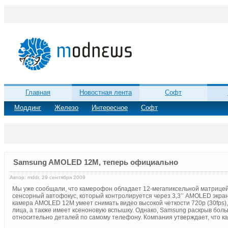
Главная
Новостная лента
Софт
Моддинг
Железо
Интересное
Софт
Samsung AMOLED 12M, теперь официально
Автор: mddr, 29 сентября 2009
Мы уже сообщали, что камерофон обладает 12-мегапиксельной матрицей 
сенсорный автофокус, который контролируется через 3,3’’ AMOLED экр
камера AMOLED 12M умеет снимать видео высокой четкости 720p (30fps),
лица, а также имеет ксеноновую вспышку. Однако, Samsung раскрыв бо
относительно деталей по самому телефону. Компания утверждает, что к