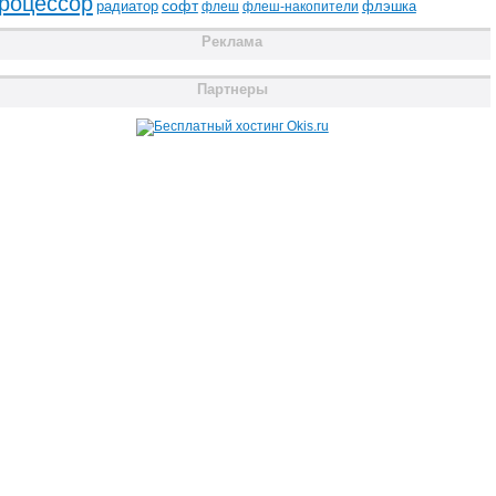
роцессор
радиатор
софт
флэшка
флеш
флеш-накопители
Реклама
Партнеры