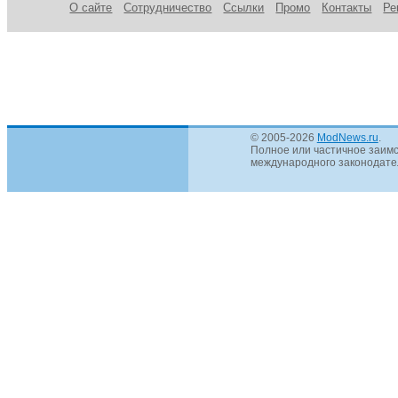
О сайте
Сотрудничество
Ссылки
Промо
Контакты
Ре
© 2005-2026
ModNews.ru
.
Полное или частичное заимс
международного законодател