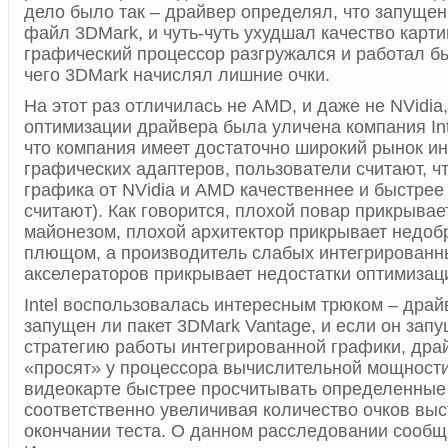
дело было так – драйвер определял, что запуще
файл 3DMark, и чуть-чуть ухудшал качество карти
графический процессор разгружался и работал б
чего 3DMark начислял лишние очки.
На этот раз отличилась не AMD, и даже не NVidia,
оптимизации драйвера была уличена компания Inte
что компания имеет достаточно широкий рынок и
графических адаптеров, пользователи считают, ч
графика от NVidia и AMD качественнее и быстрее (
считают). Как говорится, плохой повар прикрыва
майонезом, плохой архитектор прикрывает недоб
плющом, а производитель слабых интегрированн
акселераторов прикрывает недостатки оптимизац
Intel воспользовалась интересным трюком – драй
запущен ли пакет 3DMark Vantage, и если он запу
стратегию работы интегрированной графики, дра
«просят» у процессора вычислительной мощности
видеокарте быстрее просчитывать определенные 
соответственно увеличивая количество очков вы
окончании теста. О данном расследовании сообщи