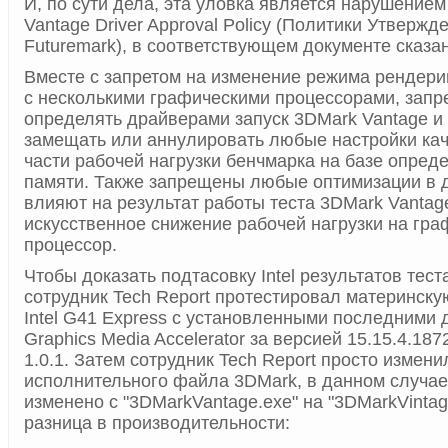
И, по сути дела, эта уловка является нарушение
Vantage Driver Approval Policy (Политики Утверж
Futuremark), в соответствующем документе сказан
Вместе с запретом на изменение режима рендери
с несколькими графическими процессорами, запр
определять драйверами запуск 3DMark Vantage и 
замещать или аннулировать любые настройки кач
части рабочей нагрузки бенчмарка на базе опред
памяти. Также запрещены любые оптимизации в 
влияют на результат работы теста 3DMark Vantag
искусственное снижение рабочей нагрузки на гра
процессор.
Чтобы доказать подтасовку Intel результатов тест
сотрудник Tech Report протестировал материнску
Intel G41 Express с установленными последними д
Graphics Media Accelerator за версией 15.15.4.18
1.0.1. Затем сотрудник Tech Report просто измени
исполнительного файла 3DMark, в данном случа
изменено с "3DMarkVantage.exe" на "3DMarkVintage
разница в производительности: