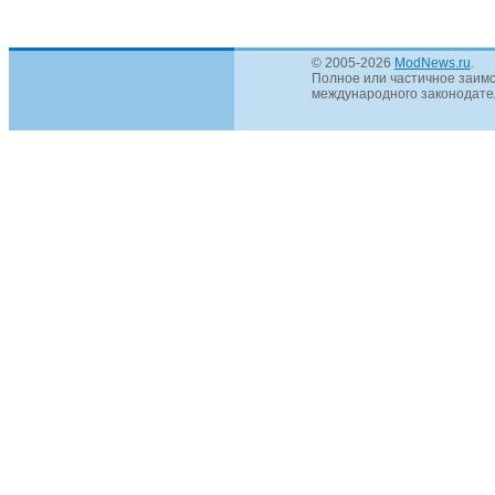
© 2005-2026
ModNews.ru
.
Полное или частичное заимс
международного законодател