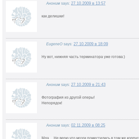
27.10.2009 в 13:57
Аноним
says:
как делишки!
27.10.2009 в 18:09
EugeneO
says:
Ну вот, нижняя часть терминатора уже готова:)
27.10.2009 в 21:43
Аноним
says:
Фотография из другой оперы!
Непорядок!
02.11.2009 в 08:25
Аноним
says:
Мда… Не верю что мозги поместились в том же корпу