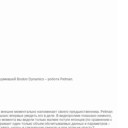
ашумевшей Boston Dynamics – роботе Petman.
от и внешне моментально напоминает своего предшественника. Petman
 шанс впервые увидеть его в деле. В видеоролике показано немного,
го момента мы видели только жалкие потуги японцев (по сравнению с
оражает один только объем обсчитываемых данных и параметров –
ставить «ногу» в следующую секунду и при этом не упасть?