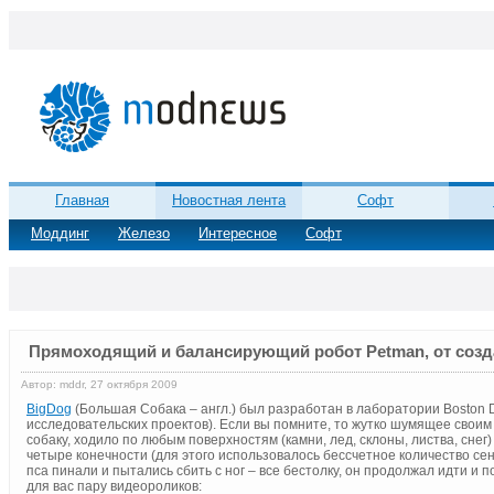
Главная
Новостная лента
Софт
Моддинг
Железо
Интересное
Софт
Прямоходящий и балансирующий робот Petman, от созд
Автор: mddr, 27 октября 2009
BigDog
(Большая Собака – англ.) был разработан в лаборатории Boston
исследовательских проектов). Если вы помните, то жутко шумящее свои
собаку, ходило по любым поверхностям (камни, лед, склоны, листва, сне
четыре конечности (для этого использовалось бессчетное количество се
пса пинали и пытались сбить с ног – все бестолку, он продолжал идти и 
для вас пару видеороликов: