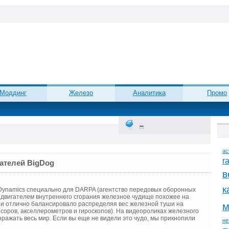
Моддинг
Железо
Аналитика
Промо
ac
r
ателей BigDog
в
к
 Dynamics специально для DARPA (агентство передовых оборонных
м двигателем внутреннего сгорания железное чудище похожее на
г) и отлично балансировало распределяя вес железной туши на
м
нсоров, акселлерометров и гироскопов). На видеороликах железного
поражать весь мир. Если вы еще не видели это чудо, мы прикнопили
не