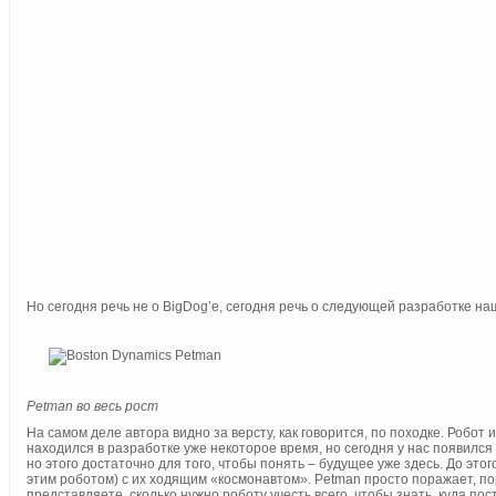
Но сегодня речь не о BigDog’е, сегодня речь о следующей разработке н
Petman во весь рост
На самом деле автора видно за версту, как говорится, по походке. Роб
находился в разработке уже некоторое время, но сегодня у нас появился
но этого достаточно для того, чтобы понять – будущее уже здесь. До это
этим роботом) с их ходящим «космонавтом». Petman просто поражает, п
представляете, сколько нужно роботу учесть всего, чтобы знать, куда по