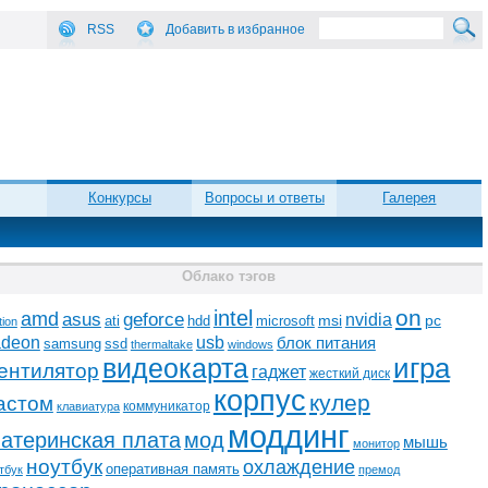
RSS
Добавить в избранное
Конкурсы
Вопросы и ответы
Галерея
Облако тэгов
on
intel
amd
asus
geforce
nvidia
ati
microsoft
msi
pc
hdd
tion
adeon
usb
блок питания
ssd
samsung
thermaltake
windows
видеокарта
игра
ентилятор
гаджет
жесткий диск
корпус
кулер
астом
коммуникатор
клавиатура
моддинг
атеринская плата
мод
мышь
монитор
ноутбук
охлаждение
оперативная память
тбук
премод