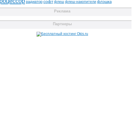
роцессор
радиатор
софт
флэшка
флеш
флеш-накопители
Реклама
Партнеры