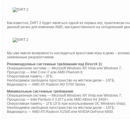
Как известно, DiRT 2 будет являться одной из первых игр, практически 
данный релиз для компании AMD, как единственного на сегодняшний ден
Мы уже имели возможность насладиться красотами игры в демо – ролике, 
заявленные разработчиком.
Рекомендуемые системные требования под DirectX 11
:
Операционная система — Microsoft Windows XP, Vista или Windows 7;
Процессор — Intel Core i7 или AMD Phenom II;
Оперативная память – 3ГБ;
Необходимое свободное пространство на жёстком диске – 10ГБ;
Видеокарта — AMD ATi Radeon HD 5700 Series.
Минимальные системные требования
:
Операционная система — Microsoft Windows XP, Vista или Windows 7;
Процессор — Intel Pentium 4 3.0ГГц или AMD Athlon 64 3400+;
Оперативная память – 1ГБ (2ГБ при использовании ОС Windows Vista);
Необходимое свободное пространство на жёстком диске – 10ГБ;
Видеокарта — AMD ATI Radeon X1500 или NVIDIA GeForce 6800.