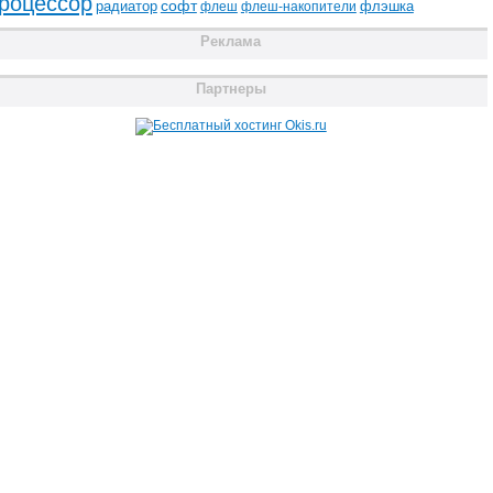
роцессор
радиатор
софт
флэшка
флеш
флеш-накопители
Реклама
Партнеры