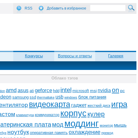
RSS
Добавить в избранное
Конкурсы
Вопросы и ответы
Галерея
Облако тэгов
on
intel
amd
asus
geforce
nvidia
ati
microsoft
msi
pc
hdd
tion
adeon
usb
блок питания
ssd
samsung
thermaltake
windows
видеокарта
игра
ентилятор
гаджет
жесткий диск
корпус
кулер
астом
коммуникатор
клавиатура
моддинг
атеринская плата
мод
мышь
монитор
ноутбук
охлаждение
оперативная память
тбук
премод