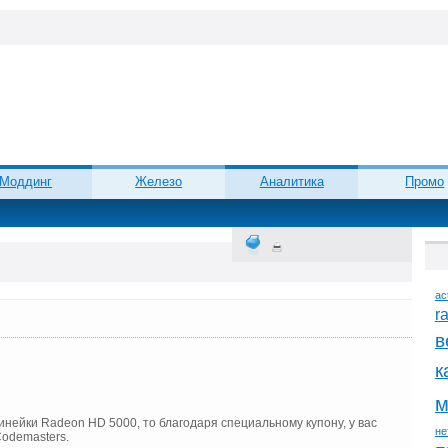
Моддинг
Железо
Аналитика
Промо
ac
r
в
к
м
инейки Radeon HD 5000, то благодаря специальному купону, у вас
не
Codemasters.