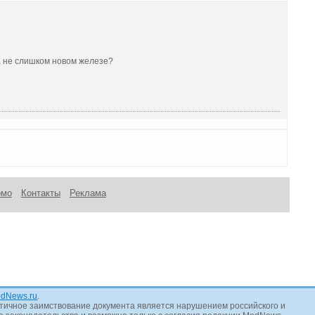
а не слишком новом железе?
омо
Контакты
Реклама
dNews.ru
.
тичное заимствование документа является нарушением российского и