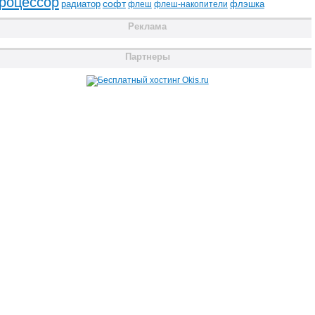
роцессор
радиатор
софт
флэшка
флеш
флеш-накопители
Реклама
Партнеры