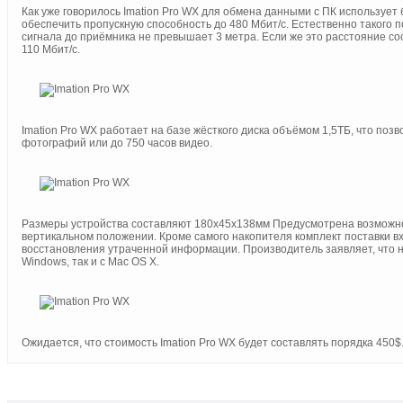
Как уже говорилось Imation Pro WX для обмена данными с ПК использует
обеспечить пропускную способность до 480 Мбит/с. Естественно такого 
сигнала до приёмника не превышает 3 метра. Если же это расстояние со
110 Мбит/с.
Imation Pro WX работает на базе жёсткого диска объёмом 1,5ТБ, что поз
фотографий или до 750 часов видео.
Размеры устройства составляют 180х45х138мм Предусмотрена возможность
вертикальном положении. Кроме самого накопителя комплект поставки в
восстановления утраченной информации. Производитель заявляет, что н
Windows, так и с Mac OS X.
Ожидается, что стоимость Imation Pro WX будет составлять порядка 450$