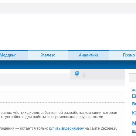
Моддинг
Железо
Аналитика
Промо
ac
r
в
к
ешних жёстких дисков, собственной разработки компании, которая
ть устройство для работы с современными ресурсоёмкими
м
людения — остается только
купить видеокамеру
на сайте 2ezone.ru
не