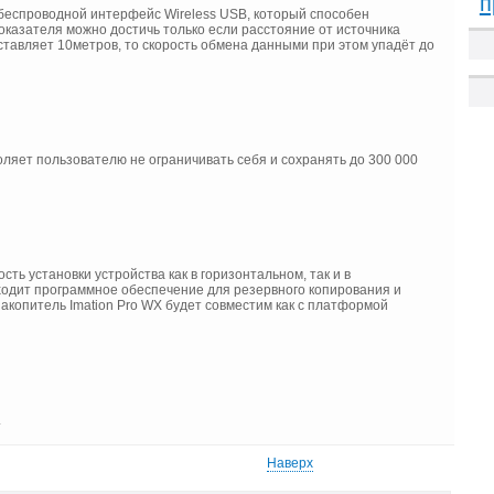
п
 беспроводной интерфейс Wireless USB, который способен
показателя можно достичь только если расстояние от источника
ставляет 10метров, то скорость обмена данными при этом упадёт до
воляет пользователю не ограничивать себя и сохранять до 300 000
 установки устройства как в горизонтальном, так и в
ходит программное обеспечение для резервного копирования и
акопитель Imation Pro WX будет совместим как с платформой
.
Наверх