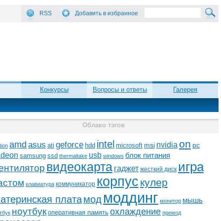
RSS
Добавить в избранное
Конкурсы
Вопросы и ответы
Галерея
Облако тэгов
on
intel
amd
asus
geforce
nvidia
ati
microsoft
msi
pc
hdd
tion
adeon
usb
блок питания
ssd
samsung
thermaltake
windows
видеокарта
игра
ентилятор
гаджет
жесткий диск
корпус
кулер
астом
коммуникатор
клавиатура
моддинг
атеринская плата
мод
мышь
монитор
ноутбук
охлаждение
оперативная память
тбук
премод