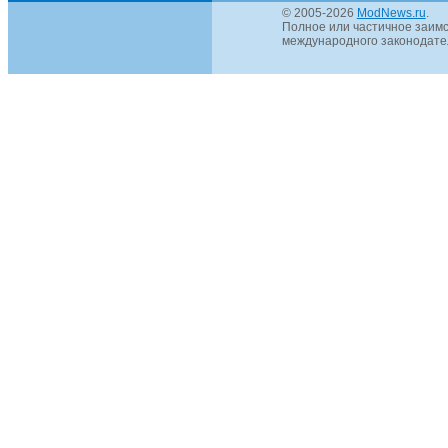
© 2005-2026
ModNews.ru
.
Полное или частичное заимс
международного законодател