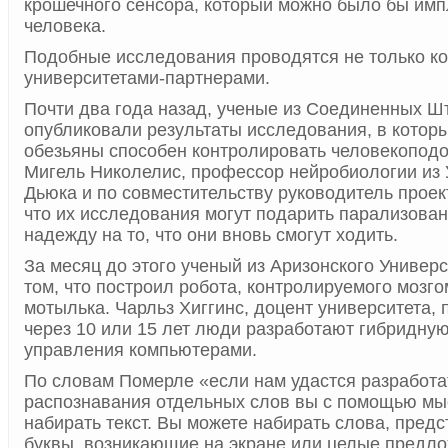
крошечного сенсора, который можно было бы имп
человека.
Подобные исследования проводятся не только ком
университетами-партнерами.
Почти два года назад, ученые из Соединенных Ш
опубликовали результаты исследования, в которых
обезьяны способен контролировать человекоподо
Мигель Николелис, профессор нейробиологии из 
Дьюка и по совместительству руководитель проект
что их исследования могут подарить парализов
надежду на то, что они вновь смогут ходить.
За месяц до этого ученый из Аризонского Универ
том, что построил робота, контролируемого мозго
мотылька. Чарльз Хиггинс, доцент университета, 
через 10 или 15 лет люди разработают гибридну
управления компьютерами.
По словам Померле «если нам удастся разработа
распознавания отдельных слов вы с помощью мы
набирать текст. Вы можете набирать слова, пред
буквы, возникающие на экране или целые предл