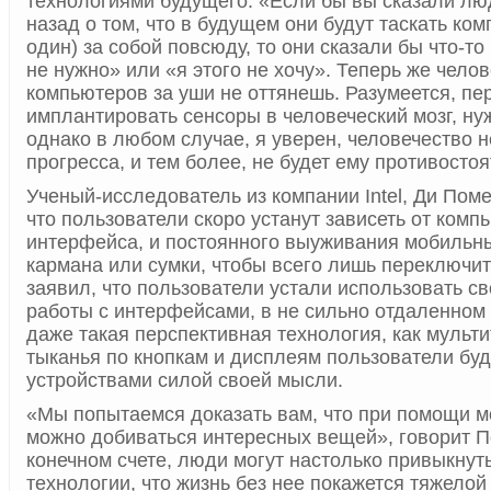
технологиями будущего. «Если бы вы сказали лю
назад о том, что в будущем они будут таскать ком
один) за собой повсюду, то они сказали бы что-то
не нужно» или «я этого не хочу». Теперь же челов
компьютеров за уши не оттянешь. Разумеется, пер
имплантировать сенсоры в человеческий мозг, ну
однако в любом случае, я уверен, человечество н
прогресса, и тем более, не будет ему противостоя
Ученый-исследователь из компании Intel, Ди Поме
что пользователи скоро устанут зависеть от комп
интерфейса, и постоянного выуживания мобильны
кармана или сумки, чтобы всего лишь переключит
заявил, что пользователи устали использовать с
работы с интерфейсами, в не сильно отдаленном
даже такая перспективная технология, как мульти
тыканья по кнопкам и дисплеям пользователи буд
устройствами силой своей мысли.
«Мы попытаемся доказать вам, что при помощи м
можно добиваться интересных вещей», говорит П
конечном счете, люди могут настолько привыкнуть
технологии, что жизнь без нее покажется тяжелой