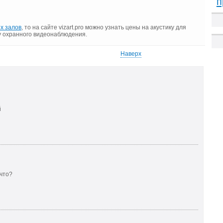
п
х залов
, то на сайте vizart.pro можно узнать цены на акустику для
у охранного видеонаблюдения.
Наверх
й
 что?