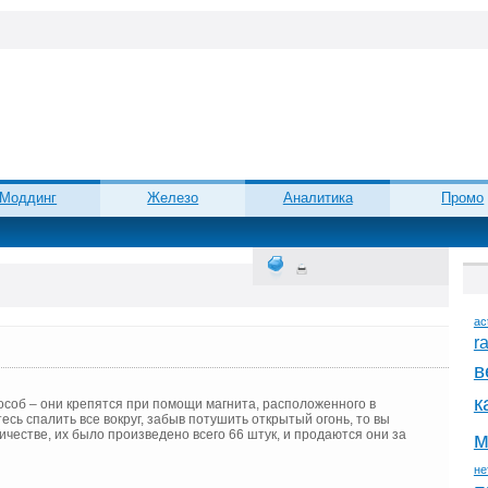
Моддинг
Железо
Аналитика
Промо
ac
r
в
к
соб – они крепятся при помощи магнита, расположенного в
есь спалить все вокруг, забыв потушить открытый огонь, то вы
естве, их было произведено всего 66 штук, и продаются они за
м
не