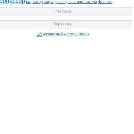
роцессор
радиатор
софт
флэшка
флеш
флеш-накопители
Реклама
Партнеры