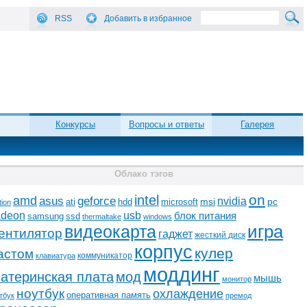
RSS
Добавить в избранное
Конкурсы
Вопросы и ответы
Галерея
Облако тэгов
on
intel
amd
asus
geforce
nvidia
ati
microsoft
msi
pc
hdd
tion
adeon
usb
блок питания
ssd
samsung
thermaltake
windows
видеокарта
игра
ентилятор
гаджет
жесткий диск
корпус
кулер
астом
коммуникатор
клавиатура
моддинг
атеринская плата
мод
мышь
монитор
ноутбук
охлаждение
оперативная память
тбук
премод