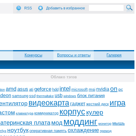
RSS
Добавить в избранное
Конкурсы
Вопросы и ответы
Галерея
Облако тэгов
on
intel
amd
asus
geforce
nvidia
ati
microsoft
msi
pc
hdd
tion
adeon
usb
блок питания
ssd
samsung
thermaltake
windows
видеокарта
игра
ентилятор
гаджет
жесткий диск
корпус
кулер
астом
коммуникатор
клавиатура
моддинг
атеринская плата
мод
мышь
монитор
ноутбук
охлаждение
оперативная память
тбук
премод