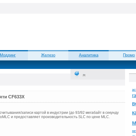
Моддинг
Железо
Аналитика
Промо
ac
r
яти CF633X
в
к
читывания/записи картой в индустрии (до 93/92 мегабайт в секунду
rboMLC и предоставляет производительность SLC по цене MLC.
м
не