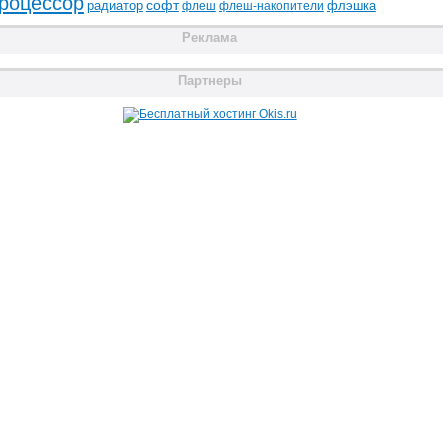
роцессор
радиатор
софт
флэшка
флеш
флеш-накопители
Реклама
Партнеры