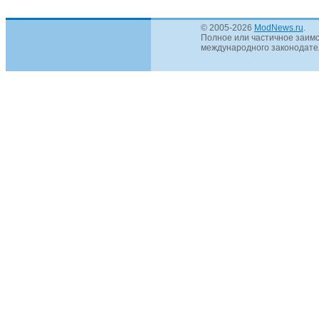
© 2005-2026
ModNews.ru
.
Полное или частичное заимс
международного законодател