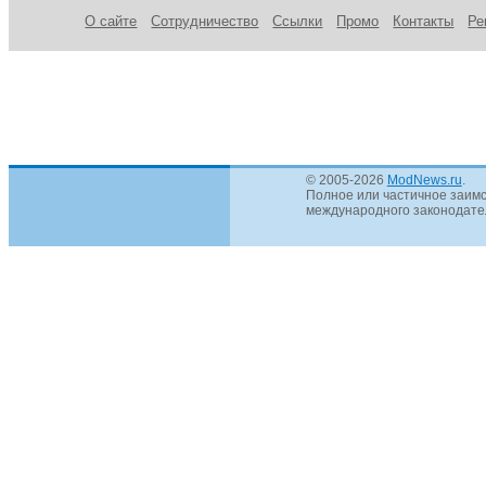
О сайте
Сотрудничество
Ссылки
Промо
Контакты
Ре
© 2005-2026
ModNews.ru
.
Полное или частичное заимс
международного законодател