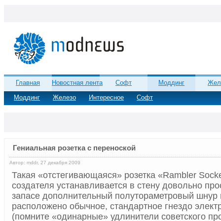
Главная
Новостная лента
Софт
Моддинг
Жел
Моддинг
Железо
Интересное
Софт
Гениальная розетка с переноской
Автор: mddr, 27 декабря 2009
Такая «отстегивающаяся» розетка «Rambler Sock
создателя устанавливается в стену довольно прос
запасе дополнительный полутораметровый шнур н
расположено обычное, стандартное гнездо электр
(помните «одинарные» удлинители советского пр