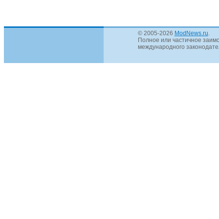
© 2005-2026
ModNews.ru
.
Полное или частичное заимс
международного законодател