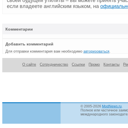
своей будущей утилиты – вы можете принять учас
если владеете английским языком, на
официальн
Комментарии
Добавить комментарий
Для отправки комментария вам необходимо
.
авторизоваться
О сайте
Сотрудничество
Ссылки
Промо
Контакты
Ре
© 2005-2026
ModNews.ru
.
Полное или частичное заимс
международного законодател