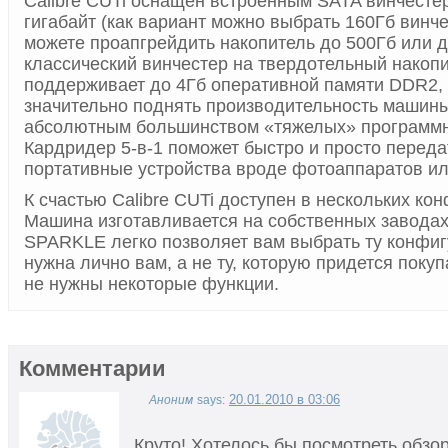
Calibre CUTi оснащен встроенным SATA винчесте
гигабайт (как вариант можно выбрать 160Гб винче
можете проапгрейдить накопитель до 500Гб или 
классический винчестер на твердотельный накопит
поддерживает до 4Гб оперативной памяти DDR2, 
значительно поднять производительность машины
абсолютным большинством «тяжелых» программн
Кардридер 5-в-1 поможет быстро и просто переда
портативные устройства вроде фотоаппаратов ил
К счастью Calibre CUTi доступен в нескольких ко
Машина изготавливается на собственных завода
SPARKLE легко позволяет вам выбрать ту конфиг
нужна лично вам, а не ту, которую придется покуп
не нужны некоторые функции.
Комментарии
20.01.2010 в 03:06
Аноним
says:
Круто! Хотелось бы посмотреть обзор