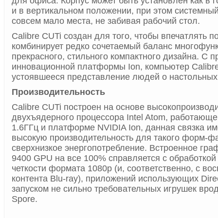
для офиса. Корпус может быть установлен как в г
и в вертикальном положении, при этом системный
совсем мало места, не забивая рабочий стол.
Calibre CUTi создан для того, чтобы впечатлять п
комбинирует редко сочетаемый баланс многофун
прекрасного, стильного компактного дизайна. С 
инновационной платформы Ion, компьютер Calibr
устоявшееся представление людей о настольных
Производительность
Calibre CUTi построен на основе высокопроизвод
двухъядерного процессора Intel Atom, работающе
1.6ГГц и платформе NVIDIA Ion, данная связка им
высокую производительность для такого форм-фа
сверхнизкое энергопотребление. Встроенное гра
9400 GPU на все 100% справляется с обработкой
четкости формата 1080p (и, соответственно, с в
контента Blu-ray), приложений использующих Dire
запуском не сильно требовательных игрушек вроде 
Spore.