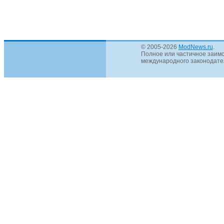
© 2005-2026
ModNews.ru
.
Полное или частичное заимс
международного законодател