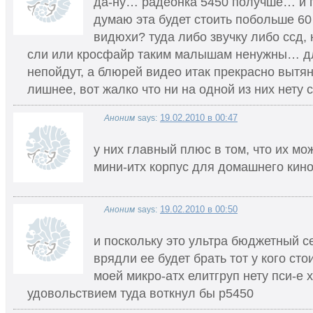
да-ну… радеонка 5450 получше… и 
думаю эта будет стоить побольше 60
видюхи? туда либо звучку либо ссд, 
сли или кросфайр таким малышам ненужны… дл
непойдут, а блюрей видео итак прекрасно вытяну
лишнее, вот жалко что ни на одной из них нету с
19.02.2010 в 00:47
Аноним
says:
у них главный плюс в том, что их мо
мини-итх корпус для домашнего кин
19.02.2010 в 00:50
Аноним
says:
и поскольку это ультра бюджетный с
врядли ее будет брать тот у кого стоит
моей микро-атх елитгруп нету пси-е х1
удовольствием туда воткнул бы р5450