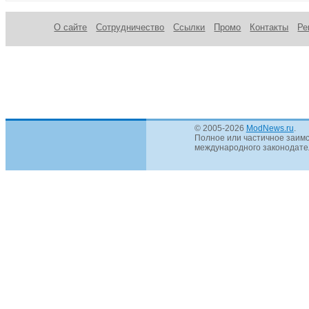
О сайте
Сотрудничество
Ссылки
Промо
Контакты
Ре
© 2005-2026
ModNews.ru
.
Полное или частичное заимс
международного законодател