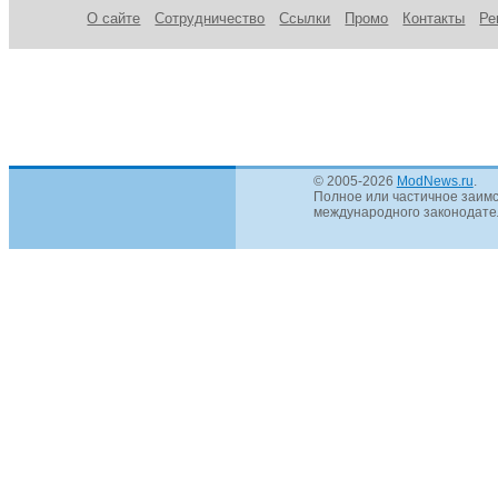
О сайте
Сотрудничество
Ссылки
Промо
Контакты
Ре
© 2005-2026
ModNews.ru
.
Полное или частичное заимс
международного законодател