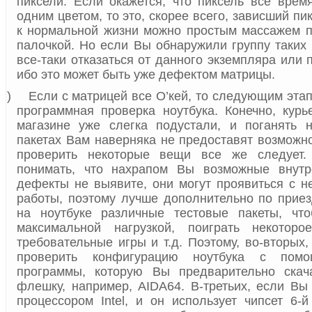
пиксели. Если окажется, что пиксель все время
одним цветом, то это, скорее всего, зависший пик
к нормальной жизни можно простым массажем п
палочкой. Но если Вы обнаружили группу таких 
все-таки отказаться от данного экземпляра или 
ибо это может быть уже дефектом матрицы.
7)
Если с матрицей все О’кей, то следующим эта
программная проверка ноутбука. Конечно, кур
магазине уже слегка подустали, и поганять н
пакетах Вам наверняка не предоставят возможно
проверить некоторые вещи все же следует.
понимать, что нахрапом Вы возможные внут
дефекты не выявите, они могут проявиться с 
работы, поэтому лучше дополнительно по приез
на ноутбуке различные тестовые пакеты, чт
максимальной нагрузкой, поиграть некотор
требовательные игры и т.д. Поэтому, во-вторых
проверить конфигурацию ноутбука с помо
программы, которую Вы предварительно скач
флешку, например,
AIDA
64. В-третьих, если Вы
процессором
Intel
, и он использует чипсет 6-й