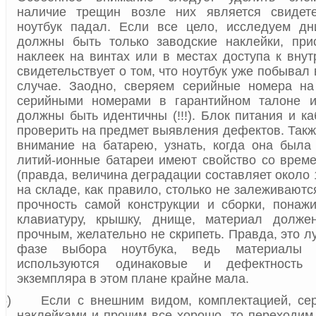
наличие трещин возле них является свидете
ноутбук падал. Если все цело, исследуем дн
должны быть только заводские наклейки, прис
наклеек на винтах или в местах доступа к внут
свидетельствует о том, что ноутбук уже побывал
случае. Заодно, сверяем серийные номера на
серийными номерами в гарантийном талоне и
должны быть идентичны (!!!). Блок питания и к
проверить на предмет выявления дефектов. Такж
внимание на батарею, узнать, когда она была
литий-ионные батареи имеют свойство со врем
(правда, величина деградации составляет около 
на складе, как правило, столько не залеживаютс
прочность самой конструкции и сборки, понаж
клавиатуру, крышку, днище, материал долже
прочным, желательно не скрипеть. Правда, это 
фазе выбора ноутбука, ведь материалы
используются одинаковые и дефектность 
экземпляра в этом плане крайне мала.
5)
Если с внешним видом, комплектацией, се
наклейками и прочим все хорошо, то переходим 