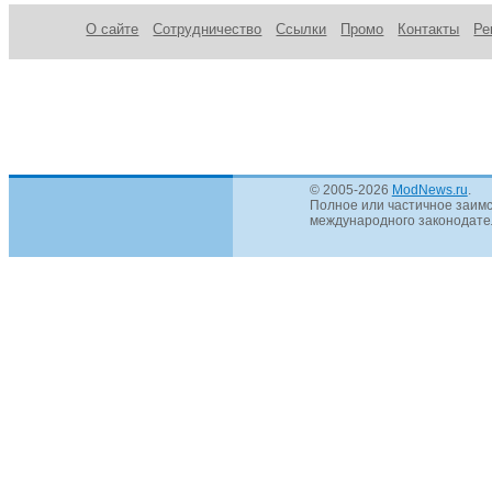
О сайте
Сотрудничество
Ссылки
Промо
Контакты
Ре
© 2005-2026
ModNews.ru
.
Полное или частичное заимс
международного законодател