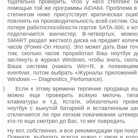
тщательно проверить, чтоб у него степпинг 
помощью той же программы
AIDA
64. Проблема в 
степингом ниже присутствует критическая оши
повлиять на производительность всей систем. О
потере работоспособности портов
SATA
-300, к к
подключается винчестер. В-четвертых, можн
SMART раздел жесткого диска на предмет колич
часов (Power-On Hours). Это может дать Вам т
том, сколько часов проработал Ваш ноутбук 
заглянуть в журнал
Windows
, чтобы знать, скол
Ваша система (нажать Win+R, в появившем
eventvwr, потом выбрать «Журналы приложени
Windows — Diagnostics_Perfomance).
8)
Если к этому времени терпение продавца е
можно еще проверить всякую мелочь типа 
клавиатуры и т.д. Кстати, обязательно прове
ноутбук с вынутой батареей и вставленным шн
отключается ли при легком покачивании штекера
кто-то еще смотрел до Вас, то мог повредить.
Ну вот, собственно, и все рекомендации при покуп
Помните, выбирать всегда нужно с умом и холо