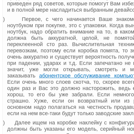
приведен ряд советов, которые помогут Вам изб
и в полной мере насладиться выбранным девайс
1)
Первое, с чего начинается Ваше знако
ноутбуком при покупке, это с упаковки. Когда в
ноутбук, надо обратить внимание на то, в како
должна быть аккуратной, целой, не помято
переклеенной сто раз. Вычислительная техник
перевозкам, поэтому если коробка помята, то з
очень аккуратно и существует вероятность полу
при падении, ударах и т.д. Если запечатано не
значит, уже могли открывать, смотреть и 
заказывать
абонентское обслуживание компью
Если очень много слоев скотча, то, скорее все
один раз и Вас это должно насторожить, ведь
хорош, то его бы уже забрали. Если немного
страшно. Хуже, если он возвратный или из 
основном надо полагаться на честность продавц
если на нем все-таки будут только заводские закл
2)
Далее ищем на коробке наклейку с конфигура
должны быть указаны его модель, серийный но