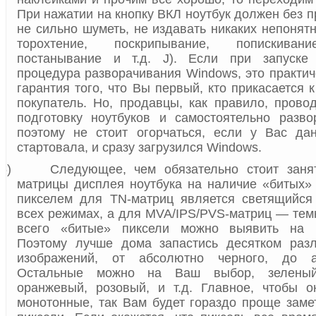
При нажатии на кнопку ВКЛ ноутбук должен без 
не сильно шуметь, не издавать никаких непонят
торохтение, поскрипывание, попискивани
постанывание и т.д.
J
). Если при запуске 
процедура разворачивания
Windows
, это практи
гарантия того, что Вы первый, кто прикасается к
покупатель. Но, продавцы, как правило, пров
подготовку ноутбуков и самостоятельно разв
поэтому не стоит огорчаться, если у Вас да
стартовала, и сразу загрузился
Windows
.
6)
Следующее, чем обязательно стоит занят
матрицы дисплея ноутбука на наличие «битых»
пикселем для
TN
-матриц является светящийся
всех режимах, а для
MVA
/
IPS
/
PVS
-матриц — тем
всего «битые» пиксели можно выявить на 
Поэтому лучше дома запастись десятком раз
изображений, от абсолютно черного, до а
Остальные можно на Ваш выбор, зеленый,
оранжевый, розовый, и т.д. Главное, чтобы 
монотонные, так Вам будет гораздо проще зам