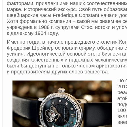
факторами, привлекшими наших соотечественнико
марке. Исторический экскурс. Свой путь образова
швейцарские часы Frederique Constant начали до
Хотя формально компания – какой мы знаем ее с
учреждена в 1988 г. супругами Стэс, истоки и упо
к далекому 1904 году.
Именно тогда, в начале прошедшего столетия Кон
Фредерик Шрейнер основали фирму, объединив с
усилия. Идеологической основой этого бизнес-т
создания качественных и надежных механических
были бы доступны не только членам аристократич
и представителям других слоев общества.
По 
201
реа
это
под
100
вкл
вне