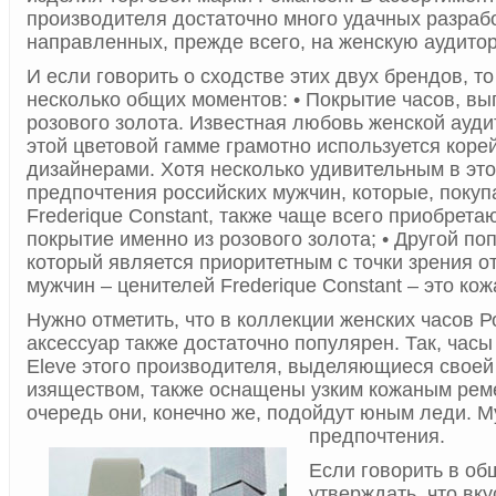
производителя достаточно много удачных разрабо
направленных, прежде всего, на женскую аудито
И если говорить о сходстве этих двух брендов, т
несколько общих моментов: • Покрытие часов, вы
розового золота. Известная любовь женской ауди
этой цветовой гамме грамотно используется коре
дизайнерами. Хотя несколько удивительным в эт
предпочтения российских мужчин, которые, покуп
Frederique Constant, также чаще всего приобрет
покрытие именно из розового золота; • Другой по
который является приоритетным с точки зрения о
мужчин – ценителей Frederique Constant – это ко
Нужно отметить, что в коллекции женских часов Р
аксессуар также достаточно популярен. Так, час
Eleve этого производителя, выделяющиеся своей
изяществом, также оснащены узким кожаным рем
очередь они, конечно же, подойдут юным леди.
М
предпочтения.
Если говорить в об
утверждать, что вк