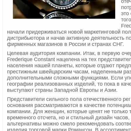
оте
пот
это
тог
Fre
начали придерживаться новой маркетинговой пол
дистрибьютора и начав активную деятельность п
фирменных магазинов в России и странах СНГ.
Целевая аудитория компании. Итак, в первую оче
Frederique Constant нацелена на тех представите
населения нашей планеты, которые отдают пред
престижным швейцарским часам, наделенным ра
дополнительными сложными функциями. Если уп
географии реализованных изделий, то пока в кач
выступают страны Западной Европы и Азии.
Представители сильного пола отечественного рег
основания рассматриваются в качестве потенциа
компании. Для женщин, которые ценят не только 
временного отсчета, но и стильный дизайн часов,
альтернативы можно смело рекомендовать соотв
изделия торговой марки Романсон. В ассортимент