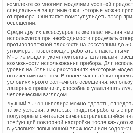
комплекте со многими моделями уровней предос
специальные защитные очки, которые можно прио
от прибора. Они также помогут увидеть лазер пр
освещении.
Среди других аксессуаров также пластиковая «м
используется при необходимости проделать отвер
противоположной плоскости на расстоянии до 50 
угломеры, позволяющие работать с наклонными 
Многие модели укомплектованы штативами, ра
возможности использования прибора. Для исполь
уровня на больших расстояниях некоторые моде
оптическим визором. В более масштабных проекта
условиях яркого солнечного освещения, использ
лазерные приемники, способные улавливать луч,
человеческим взглядом.
Лучший выбор нивелира можно сделать, определи
также условия, в которых придется работать с п
популярным считается самонастраивающийся нив
требующий повторной настройки после каждого з
в условиях повышенной влажности или содержа