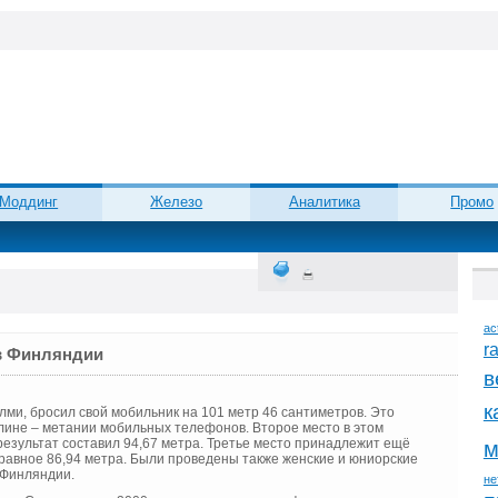
Моддинг
Железо
Аналитика
Промо
ac
r
в Финляндии
в
к
ми, бросил свой мобильник на 101 метр 46 сантиметров. Это
лине – метании мобильных телефонов. Второе место в этом
езультат составил 94,67 метра. Третье место принадлежит ещё
м
равное 86,94 метра. Были проведены также женские и юниорские
 Финляндии.
не