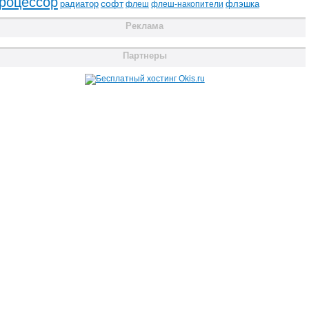
роцессор
радиатор
софт
флэшка
флеш
флеш-накопители
Реклама
Партнеры