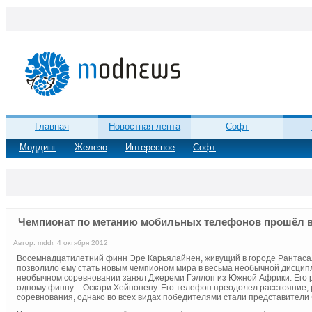
Главная
Новостная лента
Софт
Моддинг
Железо
Интересное
Софт
Чемпионат по метанию мобильных телефонов прошёл 
Автор: mddr, 4 октября 2012
Восемнадцатилетний финн Эре Карьялайнен, живущий в городе Рантасал
позволило ему стать новым чемпионом мира в весьма необычной дисцип
необычном соревновании занял Джереми Гэллоп из Южной Африки. Его р
одному финну – Оскари Хейнонену. Его телефон преодолел расстояние, 
соревнования, однако во всех видах победителями стали представители