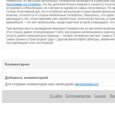
Чемпионат по метанию мобильных телефонов проводится в финском город
программы на телефон
, что бы дополнительно измерять скорость полета
устраивать в Финляндии, он считается одним из самых популярных. По м
только спортивный дух, но и особенно актуальную в наше время филосо
конечно, относятся и старые мобильные телефоны. Оказалось, что идея 
двенадцать лет спортсменами уже наработаны технологии броска, а так
важнейшее – это вес мобильника, представители второй утверждают, что 
При выборе места проведения мирового первенства по метанию мобиль
Эта страна давно позиционирует себя, как родина мобильников и законод
спорта давно перешагнула границы – теперь телефоны метают также в 
самых разных стран роднит друг с другом философия свободы, уважения к
составляющей этих состязаний.
Комментарии
Добавить комментарий
Для отправки комментария вам необходимо
.
авторизоваться
О сайте
Сотрудничество
Ссылки
Пр