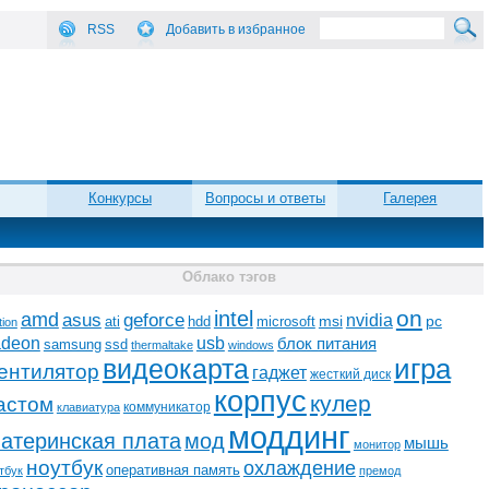
RSS
Добавить в избранное
Конкурсы
Вопросы и ответы
Галерея
Облако тэгов
on
intel
amd
asus
geforce
nvidia
ati
microsoft
msi
pc
hdd
tion
adeon
usb
блок питания
ssd
samsung
thermaltake
windows
видеокарта
игра
ентилятор
гаджет
жесткий диск
корпус
кулер
астом
коммуникатор
клавиатура
моддинг
атеринская плата
мод
мышь
монитор
ноутбук
охлаждение
оперативная память
тбук
премод