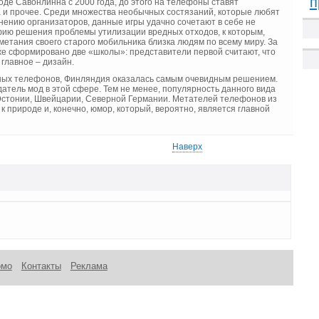
п
е Савонлинна с 2000 года, до этого на телефоны ставят
 и прочее
. Среди множества необычных состязаний, которые любят
нению организаторов, данные игры удачно сочетают в себе не
фию решения проблемы утилизации вредных отходов, к которым,
метания своего старого мобильника близка людям по всему миру. За
же сформировано две «школы»: представители первой считают, что
главное – дизайн.
ных телефонов, Финляндия оказалась самым очевидным решением.
атель мод в этой сфере. Тем не менее, популярность данного вида
Эстонии, Швейцарии, Северной Германии. Метателей телефонов из
 природе и, конечно, юмор, который, вероятно, является главной
Наверх
омо
Контакты
Реклама