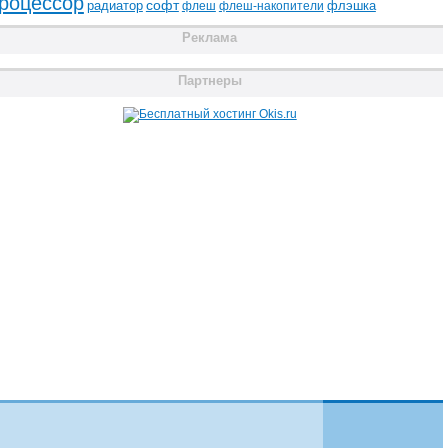
роцессор
радиатор
софт
флэшка
флеш
флеш-накопители
Реклама
Партнеры