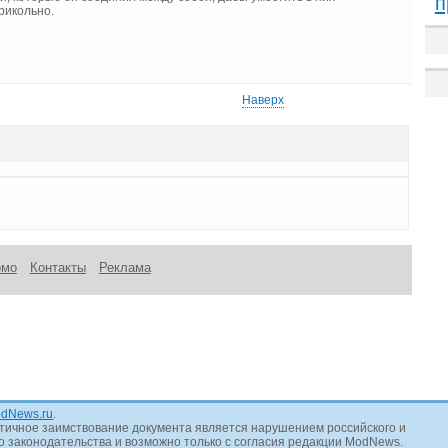
п
рикольно.
Наверх
омо
Контакты
Реклама
dNews.ru
.
тичное заимствование документа является нарушением российского и
 законодательства и возможно только с согласия редакции ModNews.