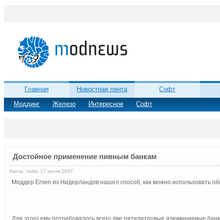
Главная
Новостная лента
Софт
Моддинг
Железо
Интересное
Софт
Достойное применение пивным банкам
Автор: mddr, 17 июля 2007
Моддер Ersen из Нидерландов нашел способ, как можно использовать обы
Для этого ему потребовалось всего две пятилитровые алюминиевые банки