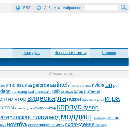
RSS
Добавить в избранное
Конкурсы
Вопросы и ответы
Галерея
Облако тэгов
on
intel
amd
asus
geforce
nvidia
ati
microsoft
msi
pc
hdd
tion
adeon
usb
блок питания
ssd
samsung
thermaltake
windows
видеокарта
игра
ентилятор
гаджет
жесткий диск
корпус
кулер
астом
коммуникатор
клавиатура
моддинг
атеринская плата
мод
мышь
монитор
ноутбук
охлаждение
оперативная память
тбук
премод