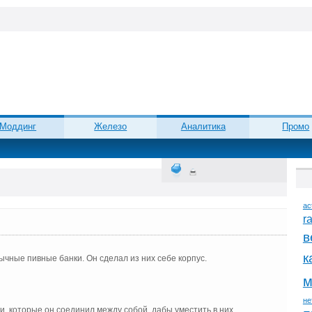
Моддинг
Железо
Аналитика
Промо
ac
r
в
к
чные пивные банки. Он сделал из них себе корпус.
м
не
, которые он соединил между собой, дабы уместить в них