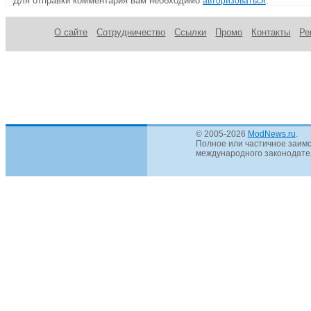
Для отправки комментария вам необходимо
.
авторизоваться
О сайте
Сотрудничество
Ссылки
Промо
Контакты
Ре
© 2005-2026
ModNews.ru
.
Полное или частичное заимс
международного законодател