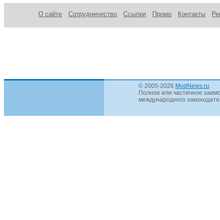
О сайте
Сотрудничество
Ссылки
Промо
Контакты
Ре
© 2005-2026
ModNews.ru
.
Полное или частичное заимс
международного законодател