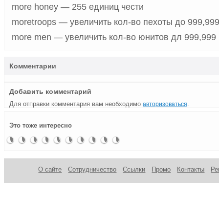
more honey — 255 единиц чести
moretroops — увеличить кол-во пехоты до 999,99
more men — увеличить кол-во юнитов дл 999,999
Комментарии
Добавить комментарий
Для отправки комментария вам необходимо
.
авторизоваться
Чит-коды
Чит-коды
Чит-коды
Чит коды
Чит-коды
Dead
Чит-коды
Чит коды
Чит-коды
Чит-коды
Это тоже интересно
Shrine
Hospital
Real War.
Mafia:
Red
Space:
Marine
Scrapland
SpaceForce:
Half-Life:
Circus
Tycoon
Rogue
The City
Ocean
коды для
Sharpshooter
Rogue
Opposing
Tycoon
State
of Lost
(Кровавая
прохождения
3
Universe
Force
Heaven
бездна)
на (PC) и
Xbox 360
О сайте
Сотрудничество
Ссылки
Промо
Контакты
Ре