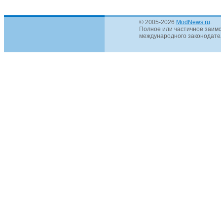
© 2005-2026
ModNews.ru
.
Полное или частичное заимс
международного законодател