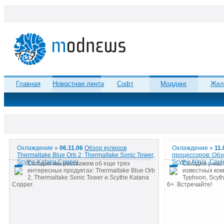
Главная
Новостная лента
Софт
Моддинг
Жел
Охлаждение »
06.11.06
Обзор кулеров
Охлаждение »
11.
Thermaltake Blue Orb 2, Thermaltake Sonic Tower,
процессоров: Обзо
Scythe Katana Copper
Scythe Ninja, Cool
Сегодня мы расскажем об еще трех
Сегодня у нас
интересных продуктах: Thermaltake Blue Orb
известных ком
2, Thermaltake Sonic Tower и Scythe Katana
Typhoon, Scyth
Copper.
6+. Встречайте!