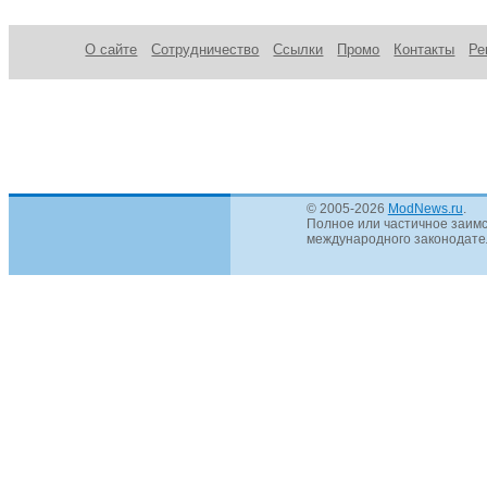
О сайте
Сотрудничество
Ссылки
Промо
Контакты
Ре
© 2005-2026
ModNews.ru
.
Полное или частичное заимс
международного законодател