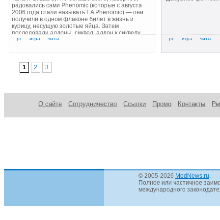
радовались сами Phenomic (которые с августа
2006 года стали называть EA Phenomic) — они
получили в одном флаконе билет в жизнь и
курицу, несущую золотые яйца. Затем
последовали аддоны, сиквел, аддон к сиквелу…
1
2
3
О сайте
Сотрудничество
Ссылки
Промо
Контакты
Ре
© 2005-2026
ModNews.ru
.
Полное или частичное заимс
международного законодател