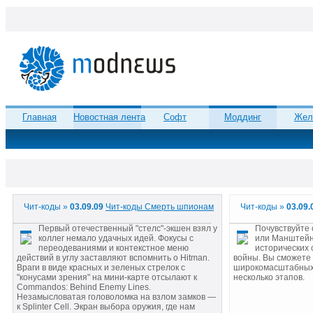
Главная
Новостная лента
Софт
Моддинг
Жел
Чит-коды »
03.09.09
Чит-коды Смерть шпионам
Чит-коды »
03.09.
Первый отечественный "стелс"-экшен взял у
Почувствуйте
коллег немало удачных идей. Фокусы с
или Манштейно
переодеваниями и контекстное меню
исторических
действий в углу заставляют вспомнить о Hitman.
войны. Вы сможете 
Враги в виде красных и зеленых стрелок с
широкомасштабных 
"конусами зрения" на мини-карте отсылают к
несколько этапов.
Commandos: Behind Enemy Lines.
Незамысловатая головоломка на взлом замков —
к Splinter Cell. Экран выбора оружия, где нам