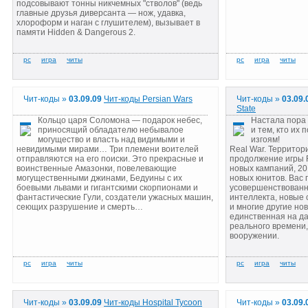
подсовывают тонны никчемных "стволов" (ведь
главные друзья диверсанта — нож, удавка,
хлороформ и наган с глушителем), вызывает в
памяти Hidden & Dangerous 2.
Чит-коды »
03.09.09
Чит-коды Persian Wars
Чит-коды »
03.09.
State
Кольцо царя Соломона — подарок небес,
Настала пора
приносящий обладателю небывалое
и тем, кто их
могущество и власть над видимыми и
изгоям!
невидимыми мирами… Три племени воителей
Real War. Территор
отправляются на его поиски. Это прекрасные и
продолжение игры R
воинственные Амазонки, повелевающие
новых кампаний, 20
могущественными джинами, Бедуины с их
новых юнитов. Вас 
боевыми львами и гигантскими скорпионами и
усовершенствованн
фантастические Гули, создатели ужасных машин,
интеллекта, новые
сеющих разрушение и смерть…
и многие другие но
единственная на д
реального времени
вооружении.
Чит-коды »
03.09.09
Чит-коды Hospital Tycoon
Чит-коды »
03.09.