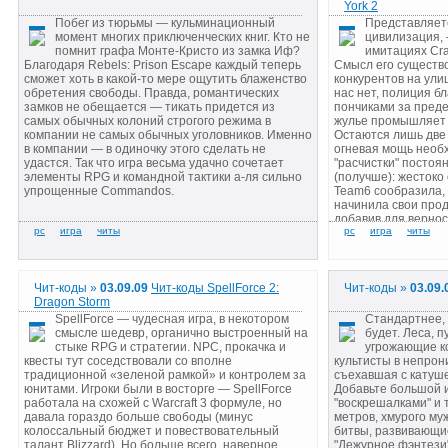
York 2
Побег из тюрьмы — кульминационный
Представляете
момент многих приключенческих книг. Кто не
цивилизация,
помнит графа Монте-Кристо из замка Иф?
имитациях Cra
Благодаря Rebels: Prison Escape каждый теперь
Смысл его существ
сможет хоть в какой-то мере ощутить блаженство
конкурентов на ули
обретения свободы. Правда, романтических
нас нет, полиция б
замков не обещается — тикать придется из
пончиками за преде
самых обычных колоний строгого режима в
жулье промышляет 
компании не самых обычных уголовников. Именно
Остаются лишь две 
в компании — в одиночку этого сделать не
огневая мощь необ
удастся. Так что игра весьма удачно сочетает
"расчистки" постоя
элементы RPG и командной тактики а-ля сильно
(получше): жестоко
упрощенные Commandos.
Team6 сообразила, 
начинила свои про
добавив для вернос
деформацию моделе
Чит-коды »
03.09.09
Чит-коды SpellForce 2:
Чит-коды »
03.09.
Dragon Storm
SpellForce — чудесная игра, в некотором
Стандартнее, 
смысле шедевр, органично выстроенный на
будет. Леса, п
стыке RPG и стратегии. NPC, прокачка и
угрожающие к
квесты тут соседствовали со вполне
культисты в непро
традиционной «зеленой рамкой» и контролем за
съехавшая с катуш
юнитами. Игроки были в восторге — SpellForce
Добавьте большой и
работала на схожей с Warcraft 3 формуле, но
"воскрешалками" и 
давала гораздо больше свободы (минус
метров, хмурого муж
колоссальный бюджет и повествовательный
битвы, развивающи
талант Blizzard). Но больше всего, наверное,
"Дежурное фэнтези"