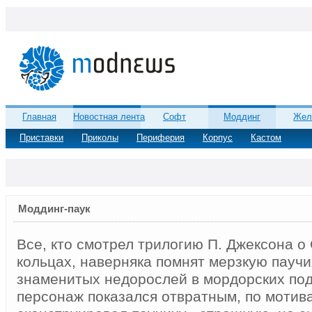
Главная
Новостная лента
Софт
Моддинг
Жел
Приставки
Приколы
Периферия
Корпус
Кастом
Моддинг-паук
Все, кто смотрел трилогию П. Джексона о
кольцах, наверняка помнят мерзкую паучи
знаменитых недорослей в мордорских под
персонаж показался отвратным, по мотив