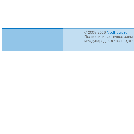
© 2005-2026
ModNews.ru
.
Полное или частичное заимс
международного законодател