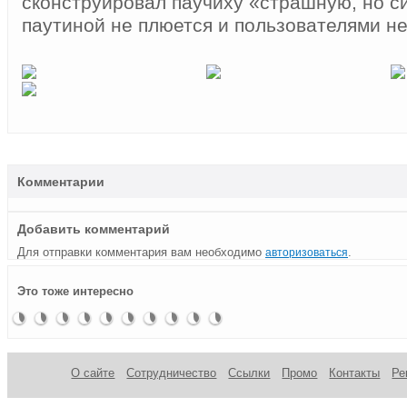
сконструировал паучиху «страшную, но с
паутиной не плюется и пользователями не
Комментарии
Добавить комментарий
Для отправки комментария вам необходимо
.
авторизоваться
Глаз
Саркофаг
Spiderman
Моддинг
Дым
Моддинг
Моддинг
Bender-
Двойной
Пылекомп
Это тоже интересно
Саурона
вернулся…
корпус
коромыслом
корпус
по-
Case:
мод
«Predator»
«Гипножаба»
эстонски
возвращение
робота-
рецидивиста
О сайте
Сотрудничество
Ссылки
Промо
Контакты
Ре