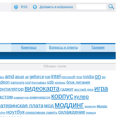
RSS
Добавить в избранное
Конкурсы
Вопросы и ответы
Галерея
Облако тэгов
on
intel
amd
asus
geforce
nvidia
ati
microsoft
msi
pc
hdd
tion
adeon
usb
блок питания
ssd
samsung
thermaltake
windows
видеокарта
игра
ентилятор
гаджет
жесткий диск
корпус
кулер
астом
коммуникатор
клавиатура
моддинг
атеринская плата
мод
мышь
монитор
ноутбук
охлаждение
оперативная память
тбук
премод