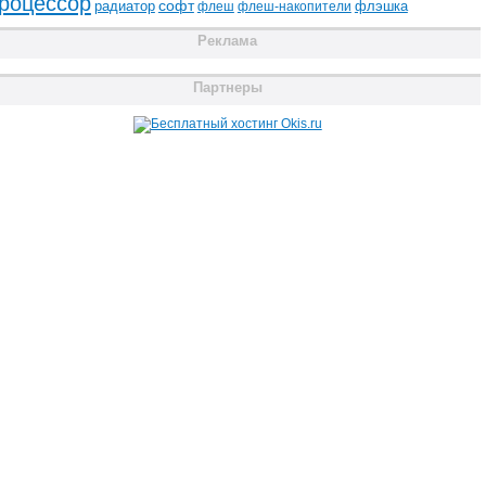
роцессор
радиатор
софт
флэшка
флеш
флеш-накопители
Реклама
Партнеры