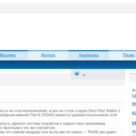
Моддинг
Железо
Аналитика
Промо
ac
r
в
.ru не стал исключением), а про не столь старую Sony Play Station 2
к
 забавным именем Т0рт9 (Th0rt9) является давним поклонником этой
м
орпуса, укрепил систему подсветки и закрыл окно оранжевым
о братишки с его же портретом.
не
му что самому моддеру она была уже не нужна — Th0rt9 уже давно