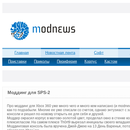
Главная
Новостная лента
Софт
Приставки
Приколы
Периферия
Корпус
Кастом
Моддинг для SPS-2
Про моддинг для Xbox 360 уже много чего и много кем написано (и modnews
как-то подзабыли. Многие ее уже списали со счетов, однако энтузиаст с
консоли и решил по-новому открыть ее для себя и друзей.
Моддер окрасил корпус в матово-золотой цвет, проделал окно в стенке к
плексигласом. На самом плексе Тh0rt9 вырезал инициалы своего младшег
Моддинговая консоль была вручена Джей-Джею на 13 День Варенья, пото