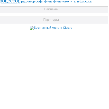
роцессор
радиатор
софт
флэшка
флеш
флеш-накопители
Реклама
Партнеры