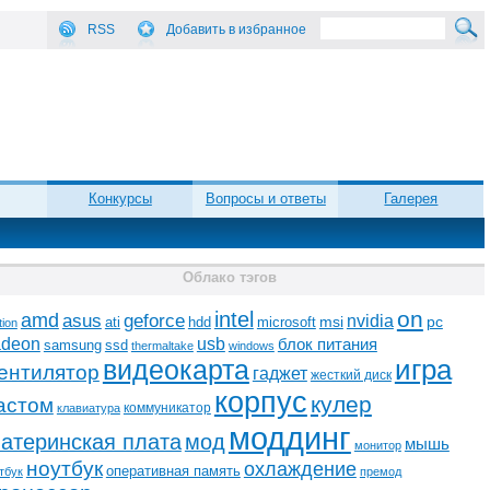
RSS
Добавить в избранное
Конкурсы
Вопросы и ответы
Галерея
Облако тэгов
on
intel
amd
asus
geforce
nvidia
ati
microsoft
msi
pc
hdd
tion
adeon
usb
блок питания
ssd
samsung
thermaltake
windows
видеокарта
игра
ентилятор
гаджет
жесткий диск
корпус
кулер
астом
коммуникатор
клавиатура
моддинг
атеринская плата
мод
мышь
монитор
ноутбук
охлаждение
оперативная память
тбук
премод