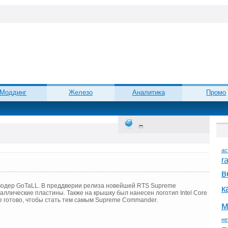
Моддинг
Железо
Аналитика
Промо
ac
r
в
модер GoTaLL. В преддверии релиза новейшей RTS Supreme
к
таллические пластины. Также на крышку был нанесен логотип Intel Core
е готово, чтобы стать тем самым Supreme Commander.
м
не