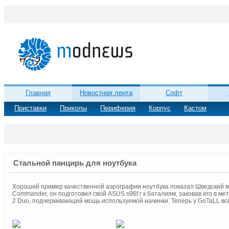
Главная
Новостная лента
Софт
Приставки
Приколы
Периферия
Корпус
Кастом
Стальной панцирь для ноутбука
Хороший пример качественной аэрографии ноутбука показал Шведский 
Commander, он подготовил свой ASUS s96f r к баталиям, заковав его в ме
2 Duo, подчеркивающий мощь используемой начинки. Теперь у GoTaLL вс