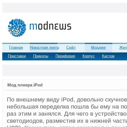
Главная
Новостная лента
Софт
Моддинг
Жел
Приставки
Приколы
Периферия
Корпус
Кастом
Мод плеера iPod
По внешнему виду iPod, довольно скучное
небольшая переделка пошла бы ему на по
раз этим и занялся. Для чего в устройств
светодиодов, разместив их в нижней част