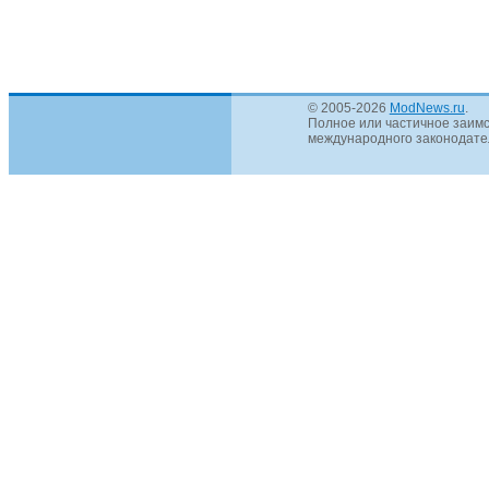
© 2005-2026
ModNews.ru
.
Полное или частичное заимс
международного законодател