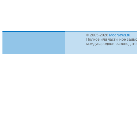
© 2005-2026
ModNews.ru
.
Полное или частичное заимс
международного законодател