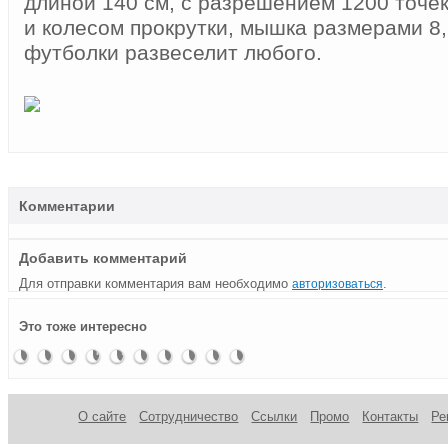
длиной 140 см, с разрешением 1200 точек
и колесом прокрутки, мышка размерами 8,
футболки развеселит любого.
Комментарии
Добавить комментарий
Для отправки комментария вам необходимо
.
авторизоваться
Оптическая
Битл
«Четырехколесная
Выбираем
Беспроводная
Оптическая
Мышка-
Двойная
Моддинг
Компактная
Это тоже интересно
мышка-
Мышь
мышь»
мышку
мышка
Аэромышь
фонарик
мышь
мыши
мышь в
ручка M-
для
Arc от
для
алюминиевом
SN1UL
компьютера
Microsoft:
новичков
корпусе
industrial-
hitech
О сайте
Сотрудничество
Ссылки
Промо
Контакты
Ре