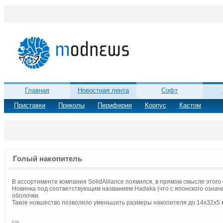
Главная
Новостная лента
Софт
Приставки
Приколы
Периферия
Корпус
Кастом
Голый накопитель
В ассортименте компания SolidAlliance появился, в прямом смысле этого 
Новинка под соответствующим названием Hadaka (что с японского означ
оболочки.
Такое новшество позволило уменьшить размеры накопителя до 14x32x5 