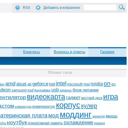
RSS
Добавить в избранное
Конкурсы
Вопросы и ответы
Галерея
Облако тэгов
on
intel
amd
asus
geforce
nvidia
ati
microsoft
msi
pc
hdd
tion
adeon
usb
блок питания
ssd
samsung
thermaltake
windows
видеокарта
игра
ентилятор
гаджет
жесткий диск
корпус
кулер
астом
коммуникатор
клавиатура
моддинг
атеринская плата
мод
мышь
монитор
ноутбук
охлаждение
оперативная память
тбук
премод