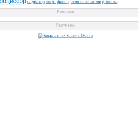
роцессор
радиатор
софт
флэшка
флеш
флеш-накопители
Реклама
Партнеры