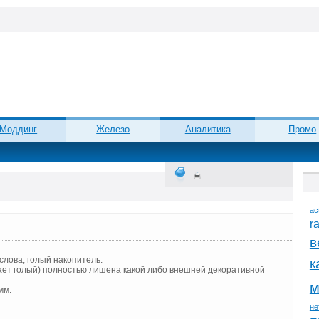
Моддинг
Железо
Аналитика
Промо
ac
r
в
слова, голый накопитель.
к
ает голый) полностью лишена какой либо внешней декоративной
м
мм.
не