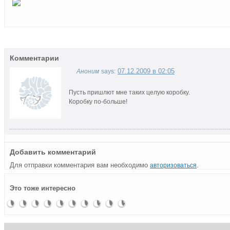
Комментарии
07.12.2009 в 02:05
Аноним
says:
Пусть пришлют мне таких целую коробку.
Коробку по-больше!
Добавить комментарий
Для отправки комментария вам необходимо
.
авторизоваться
SanDisk
Косточка
Экспресс
Самоувеличивающийся
ATP
Samsung
Накопитель
Kingston
A-DATA
USB-
Это тоже интересно
Extreme
с USB
—
накопитель
представила
объявила
не для
выпустила
представляет
накопители
Ducati
портом
накопитель
миниатюрный
о
слабонервных
твердотельный
самые
в
Edition
твердотельный
прорыве
накопитель
быстрые
аппетитной
накопитель
в
SSDNow
в
оболочке
разработке
V+
индустрии
ультра-
объемом
SSD S596
тонкой
512 Гб