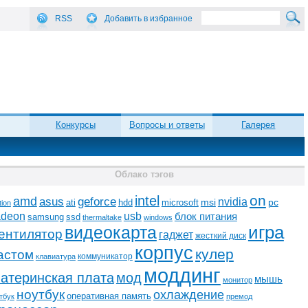
RSS
Добавить в избранное
Конкурсы
Вопросы и ответы
Галерея
Облако тэгов
on
intel
amd
asus
geforce
nvidia
ati
microsoft
msi
pc
hdd
tion
adeon
usb
блок питания
ssd
samsung
thermaltake
windows
видеокарта
игра
ентилятор
гаджет
жесткий диск
корпус
кулер
астом
коммуникатор
клавиатура
моддинг
атеринская плата
мод
мышь
монитор
ноутбук
охлаждение
оперативная память
тбук
премод