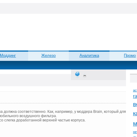
Моддинг
Железо
Аналитика
Промо
ac
r
в
на должна соответственно. Как, например, у моддера Brain, который для
к
мобильного воздушного фильтра.
со слегка доработанной верхней частью корпуса.
м
не