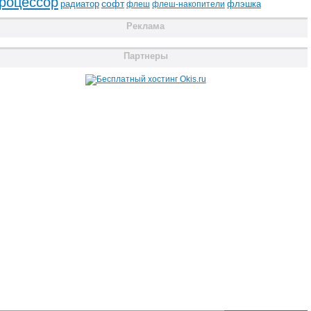
роцессор
радиатор
софт
флэшка
флеш
флеш-накопители
Реклама
Партнеры