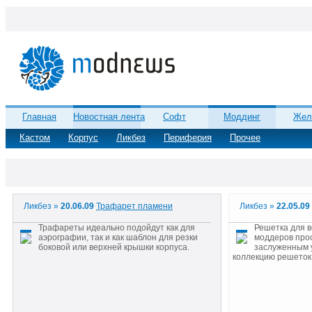
Главная
Новостная лента
Софт
Моддинг
Жел
Кастом
Корпус
Ликбез
Периферия
Прочее
Ликбез »
20.06.09
Трафарет пламени
Ликбез »
22.05.0
Трафареты идеально подойдут как для
Решетка для в
аэрографии, так и как шаблон для резки
моддеров прост
боковой или верхней крышки корпуса.
заслуженным 
коллекцию решеток