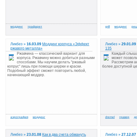
Ликбез »
16.03.09
Моддинг корпуса «Эффект
Ликбез »
29.01.0
ржавого металла»
135
Ржавчина — классический вариант для
Каждый слыша
корпуса. Ржавчину можно добиться разными
может позволи
способами. Мы научим делать "ржавый
Рассмотрим ан
копрус" лишь при помощи шкурки и краски.
более доступной це
Подобный эффект сможет повторить любой,
начинающий моддер.
Ликбез »
23.01.08
Как в два счета обмануть
Ликбез »
27.12.0