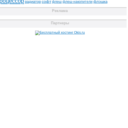
роцессор
радиатор
софт
флэшка
флеш
флеш-накопители
Реклама
Партнеры