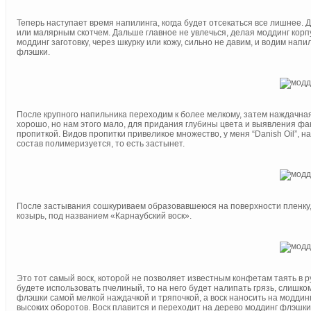
Теперь наступает время напилинга, когда будет отсекаться все лишнее.
или малярным скотчем. Дальше главное не увлечься, делая моддинг корпу
моддинг заготовку, через шкурку или кожу, сильно не давим, и водим на
флэшки.
После крупного напильника переходим к более мелкому, затем наждачная
хорошо, но нам этого мало, для придания глубины цвета и выявления ф
пропиткой. Видов пропитки привеликое множество, у меня “Danish Oil”, 
состав полимеризуется, то есть застынет.
После застывания сошкуриваем образовавшеюся на поверхности пленку, к
козырь, под названием «Карнаубский воск».
Это тот самый воск, которой не позволяет известным конфетам таять в ру
будете использовать пчелиный, то на него будет налипать грязь, слишком
флэшки самой мелкой наждачкой и тряпочкой, а воск наносить на моддин
высоких оборотов. Воск плавится и переходит на дерево моддинг флэшки