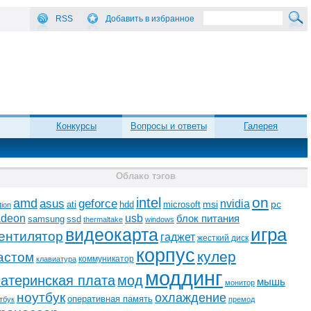
RSS
Добавить в избранное
Конкурсы
Вопросы и ответы
Галерея
Облако тэгов
on
intel
amd
asus
geforce
nvidia
ati
microsoft
msi
pc
hdd
tion
adeon
usb
блок питания
ssd
samsung
thermaltake
windows
видеокарта
игра
ентилятор
гаджет
жесткий диск
корпус
кулер
астом
коммуникатор
клавиатура
моддинг
атеринская плата
мод
мышь
монитор
ноутбук
охлаждение
оперативная память
тбук
премод