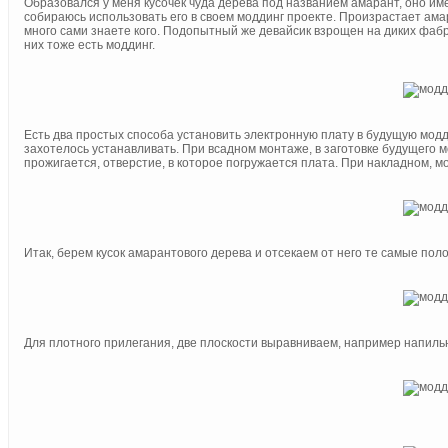
Образовался у меня кусочек чуда дерева под названием амарант, оно им
собираюсь использовать его в своем моддинг проекте. Произрастает амар
много сами знаете кого. Подопытный же девайсик взрощен на диких фабр
них тоже есть моддинг.
Есть два простых способа установить электронную плату в будущую модд
захотелось устанавливать. При всадном монтаже, в заготовке будущего 
прожигается, отверстие, в которое погружается плата. При накладном, мо
Итак, берем кусок амарантового дерева и отсекаем от него те самые пол
Для плотного прилегания, две плоскости выравниваем, например напиль