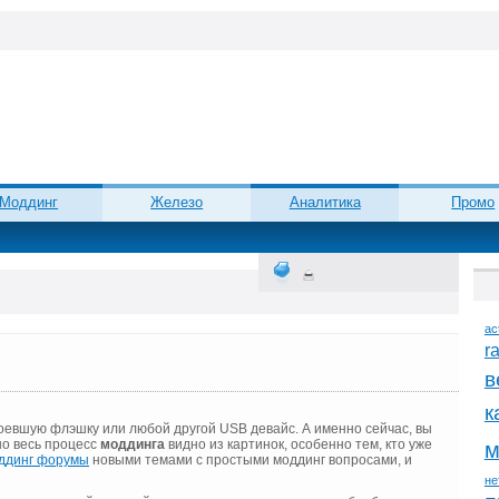
Моддинг
Железо
Аналитика
Промо
ac
r
в
к
доевшую флэшку или любой другой USB девайс. А именно сейчас, вы
но весь процесс
моддинга
видно из картинок, особенно тем, кто уже
м
ддинг форумы
новыми темами с простыми моддинг вопросами, и
не