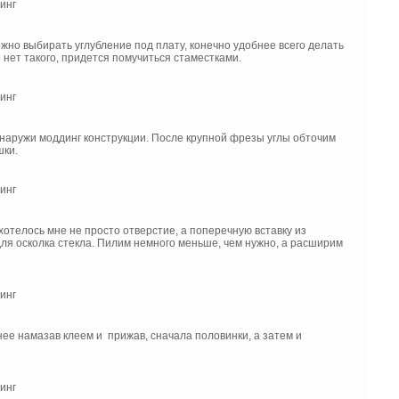
ожно выбирать углубление под плату, конечно удобнее всего делать
го нет такого, придется помучиться стаместками.
снаружи моддинг конструкции. После крупной фрезы углы обточим
шки.
отелось мне не просто отверстие, а поперечную вставку из
ля осколка стекла. Пилим немного меньше, чем нужно, а расширим
нее намазав клеем и прижав, сначала половинки, а затем и