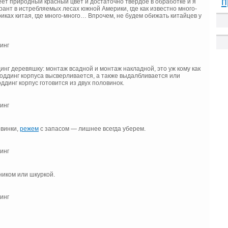
п
еет природный красный цвет и достаточно твердое в обработке и я
ант в истребляемых лесах южной Америки, где как известно много-
иках китая, где много-много… Впрочем, не будем обижать китайцев у
инг деревяшку: монтаж всадной и монтаж накладной, это уж кому как
моддинг корпуса высверливается, а также выдалбливается или
ддинг корпус готовится из двух половинок.
овинки,
режем
с запасом — лишнее всегда уберем.
ником или шкуркой.