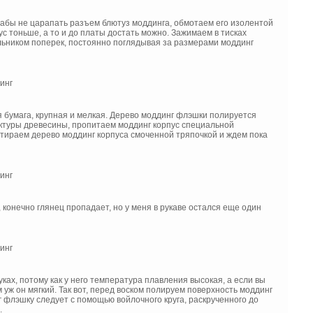
 Дабы не царапать разъем блютуз моддинга, обмотаем его изолентой
с тоньше, а то и до платы достать можно. Зажимаем в тисках
пильником поперек, постоянно поглядывая за размерами моддинг
 бумага, крупная и мелкая. Дерево моддинг флэшки полируется
актуры древесины, пропитаем моддинг корпус специальной
натираем дерево моддинг корпуса смоченной тряпочкой и ждем пока
онечно глянец пропадает, но у меня в рукаве остался еще один
ках, потому как у него температура плавления высокая, а если вы
 уж он мягкий. Так вот, перед воском полируем поверхность моддинг
г флэшку следует с помощью войлочного круга, раскрученного до
.