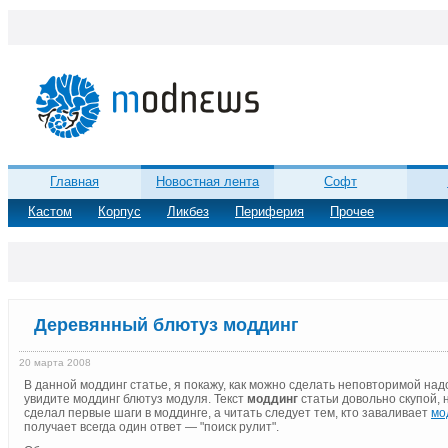
Главная
Новостная лента
Софт
Кастом
Корпус
Ликбез
Периферия
Прочее
Деревянный блютуз моддинг
20 марта 2008
В данной моддинг статье, я покажу, как можно сделать неповторимой на
увидите моддинг блютуз модуля. Текст
моддинг
статьи довольно скупой, 
сделал первые шаги в моддинге, а читать следует тем, кто заваливает
мо
получает всегда один ответ — "поиск рулит".