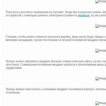
Плотность контакта проверяем на просвет. Когда все подогнано ровно, м
это фрезой с помощью ручного электроинструмента
дремеля
, ну уж у ко
Следим, чтобы ровно ложился разъем в дерево, ведь щели будут видны 
мелкими насадками, так же поступаем со второй половиной моддинг флэ
Теперь нужно оформить моддинг флэшку отверстием для света, ну вот зах
оргстекла. Совмещаем половинки моддинг корпуса и пропиливаем щель д
надфилями.
Теперь можно приступать к склеиваю моддинг половинок корпуса, посиль
стекляшку.