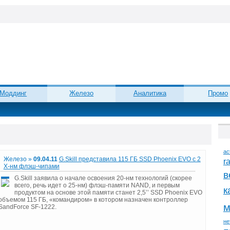
Моддинг
Железо
Аналитика
Промо
ac
Железо »
09.04.11
G.Skill представила 115 ГБ SSD Phoenix EVO с 2
r
Х-нм флэш-чипами
в
G.Skill заявила о начале освоения 20-нм технологий (скорее
всего, речь идет о 25-нм) флэш-памяти NAND, и первым
к
продуктом на основе этой памяти станет 2,5’’ SSD Phoenix EVO
объемом 115 ГБ, «командиром» в котором назначен контроллер
м
SandForce SF-1222.
не