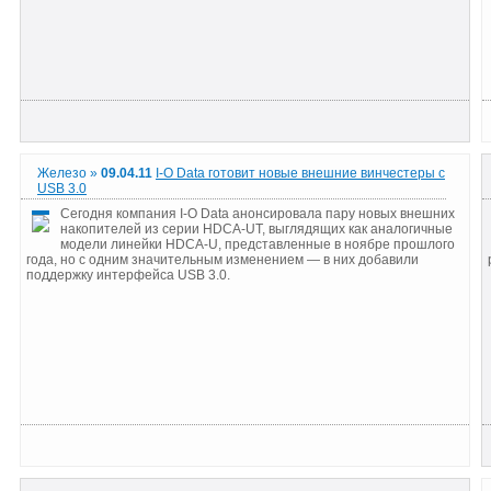
Железо »
09.04.11
I-O Data готовит новые внешние винчестеры с
USB 3.0
Сегодня компания I-O Data анонсировала пару новых внешних
накопителей из серии HDCA-UT, выглядящих как аналогичные
модели линейки HDCA-U, представленные в ноябре прошлого
года, но с одним значительным изменением — в них добавили
поддержку интерфейса USB 3.0.