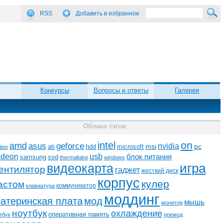
RSS
Добавить в избранное
Конкурсы
Вопросы и ответы
Галерея
Облако тэгов
on
intel
amd
asus
geforce
nvidia
ati
microsoft
msi
pc
hdd
tion
adeon
usb
блок питания
ssd
samsung
thermaltake
windows
видеокарта
игра
ентилятор
гаджет
жесткий диск
корпус
кулер
астом
коммуникатор
клавиатура
моддинг
атеринская плата
мод
мышь
монитор
ноутбук
охлаждение
оперативная память
тбук
премод