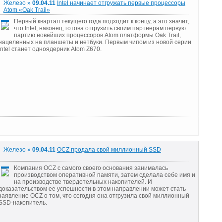
Железо »
09.04.11
Intel начинает отгружать первые процессоры
Atom «Oak Trail»
Первый квартал текущего года подходит к концу, а это значит,
что Intel, наконец, готова отгрузить своим партнерам первую
партию новейших процессоров Atom платформы Oak Trail,
нацеленных на планшеты и нетбуки. Первым чипом из новой серии
Intel станет одноядерник Atom Z670.
Железо »
09.04.11
OCZ продала свой миллионный SSD
Компания OCZ с самого своего основания занималась
производством оперативной памяти, затем сделала себе имя и
на производстве твердотельных накопителей. И
доказательством ее успешности в этом направлении может стать
заявление OCZ о том, что сегодня она отгрузила свой миллионный
SSD-накопитель.