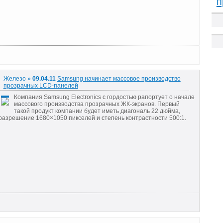
п
Железо »
09.04.11
Samsung начинает массовое производство
прозрачных LCD-панелей
Компания Samsung Electronics с гордостью рапортует о начале
массового производства прозрачных ЖК-экранов. Первый
такой продукт компании будет иметь диагональ 22 дюйма,
разрешение 1680×1050 пикселей и степень контрастности 500:1.