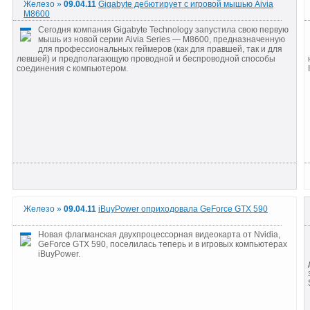
Железо »
09.04.11
Gigabyte дебютирует с игровой мышью Aivia
M8600
Сегодня компания Gigabyte Technology запустила свою первую
мышь из новой серии Aivia Series — M8600, предназначенную
для профессиональных геймеров (как для правшей, так и для
левшей) и предполагающую проводной и беспроводной способы
соединения с компьютером.
Железо »
09.04.11
iBuyPower оприходовала GeForce GTX 590
Новая флагманская двухпроцессорная видеокарта от Nvidia,
GeForce GTX 590, поселилась теперь и в игровых компьютерах
iBuyPower.