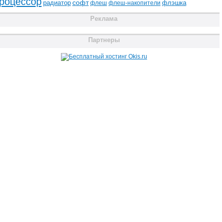
роцессор
радиатор
софт
флэшка
флеш
флеш-накопители
Реклама
Партнеры