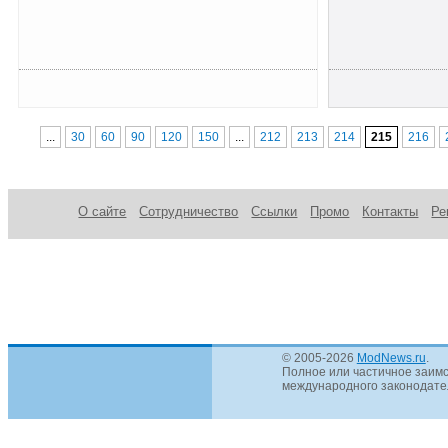
...
30
60
90
120
150
...
212
213
214
215
216
О сайте
Сотрудничество
Ссылки
Промо
Контакты
Ре
© 2005-2026
ModNews.ru
.
Полное или частичное заимс
международного законодател