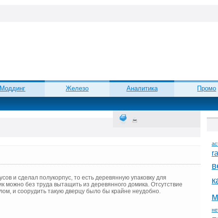
Моддинг
Железо
Аналитика
Промо
ac
r
в
ов и сделал полукорпус, то есть деревянную упаковку для
к
ик можно без труда вытащить из деревянного домика. Отсутствие
лом, и соорудить такую дверцу было бы крайне неудобно.
м
не