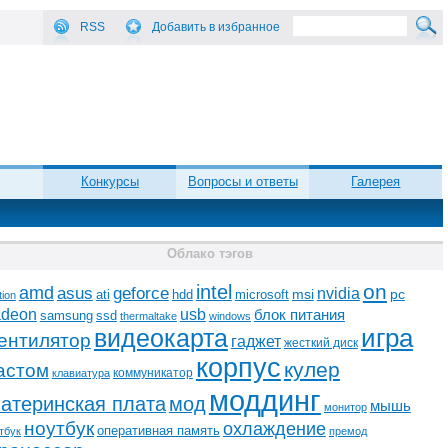
RSS
Добавить в избранное
Конкурсы
Вопросы и ответы
Галерея
Облако тэгов
on
intel
amd
asus
geforce
nvidia
ati
microsoft
msi
pc
hdd
tion
adeon
usb
блок питания
ssd
samsung
thermaltake
windows
видеокарта
игра
ентилятор
гаджет
жесткий диск
корпус
кулер
астом
коммуникатор
клавиатура
моддинг
атеринская плата
мод
мышь
монитор
ноутбук
охлаждение
оперативная память
тбук
премод