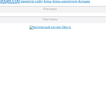
роцессор
радиатор
софт
флэшка
флеш
флеш-накопители
Реклама
Партнеры