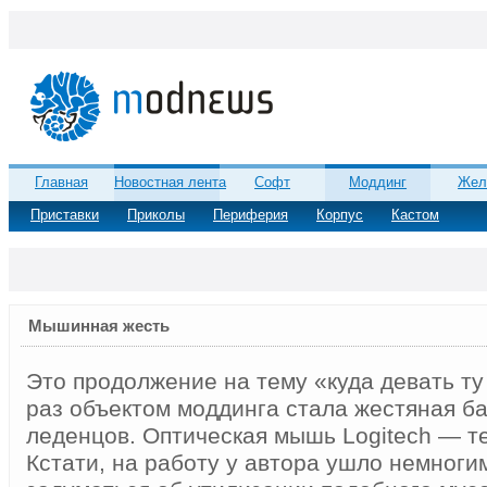
Главная
Новостная лента
Софт
Моддинг
Жел
Приставки
Приколы
Периферия
Корпус
Кастом
Мышинная жесть
Это продолжение на тему «куда девать ту
раз объектом моддинга стала жестяная ба
леденцов. Оптическая мышь Logitech — те
Кстати, на работу у автора ушло немногим