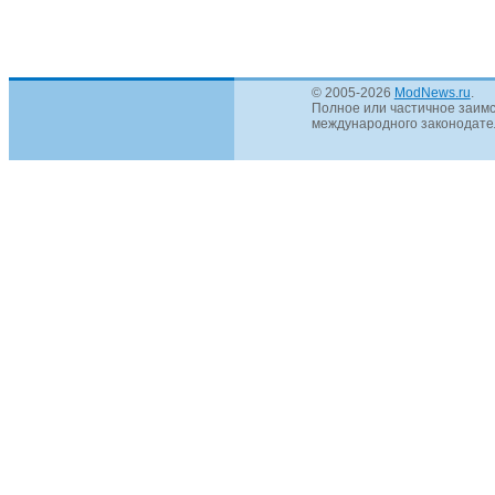
© 2005-2026
ModNews.ru
.
Полное или частичное заимс
международного законодател