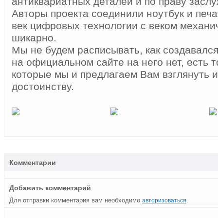
антиквариатных деталей и по праву заслу
Авторы проекта соединили ноутбук и печ
век цифровых технологии с веком механи
шикарно.
Мы не будем расписывать, как создавалс
на официальном сайте на него нет, есть 
которые мы и предлагаем Вам взглянуть и
достоинству.
Комментарии
Добавить комментарий
Для отправки комментария вам необходимо
.
авторизоваться
Радиостанция
Лучший
Розовый
Клавиатура
Бесплатный
ASRock
Незаконченный
Сундук
BatiskaFF
Настольный